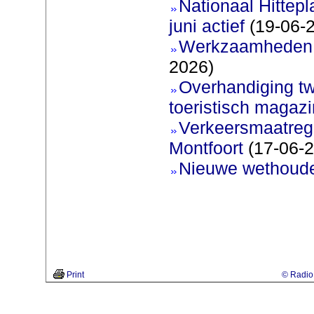
Nationaal Hittep
juni actief
(19-06-
Werkzaamheden 
2026)
Overhandiging t
toeristisch magaz
Verkeersmaatreg
Montfoort
(17-06-2
Nieuwe wethoud
Print
© Radio 