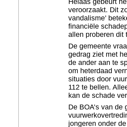
Helaas gebeurt he
veroorzaakt. Dit 
vandalisme’ beteken
financiële schade
allen proberen dit
De gemeente vraag
gedrag ziet met he
de ander aan te s
om heterdaad verni
situaties door vuu
112 te bellen. All
kan de schade ver
De BOA’s van de 
vuurwerkovertredi
jongeren onder de 1