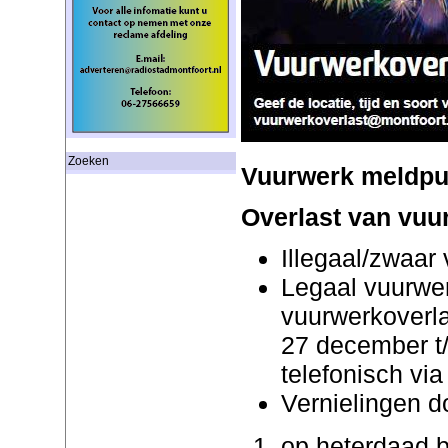
Zoeken
Vuurwerk meldpu
Overlast van vuu
Illegaal/zwaar
Legaal vuurwer
vuurwerkoverla
27 december t
telefonisch vi
Vernielingen d
op heterdaad b