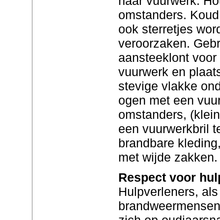
naar vuurwerk. Ho
omstanders. Koud 
ook sterretjes wor
veroorzaken. Gebru
aansteeklont voor
vuurwerk en plaat
stevige vlakke on
ogen met een vuur
omstanders, (klein
een vuurwerkbril t
brandbare kleding,
met wijde zakken.
Respect voor hul
Hulpverleners, als
brandweermensen 
zich op oudjaarsn