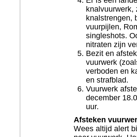
knalvuurwerk, z
knalstrengen, 
vuurpijlen, Ro
singleshots. O
nitraten zijn v
Bezit en afstek
vuurwerk (zoal
verboden en ka
en strafblad.
Vuurwerk afst
december 18.00
uur.
Afsteken vuurwe
Wees altijd alert b