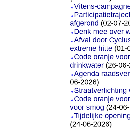
Vitens-campagne
Participatietraje
afgerond
(02-07-2
Denk mee over 
Afval door Cyclu
extreme hitte
(01-
Code oranje voor 
drinkwater
(26-06-
Agenda raadsverg
06-2026)
Straatverlichting 
Code oranje voor
voor smog
(24-06-
Tijdelijke openi
(24-06-2026)