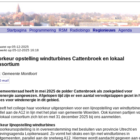
Startpagina
Programmering
RSM
Radiobingo
Regionieuws
Agenda
atst op:05-12-2025
werkt op:05-12-2025 16:18
rkeur opstelling windturbines Cattenbroek en lokaal
nsortium
: Gemeente Montfoort
emeenteraad heeft in mei 2025 de polder Cattenbroek als zoekgebied voor
energie aangewezen. Afgelopen tijd zijn er een aantal vervolgstappen gezet in 
es voor windenergie in dit gebied.
eeft het college haar voorkeur uitgesproken voor een lijnopstelling van windturbin
llel aan de A12 in lijn met het plan van gemeente Woerden. Ook kunnen partijen v
lokaal consortium zich tot en met 31 december 2025 bij ons aanmelden.
keur lijnopstelling windturbines
oorkeursopstelling is in overeenstemming met besluiten van provincie Utrecht en
vingsagenda Lopikerwaard. Zo vormt het straks een lijn met windturbines in
tgemeenten, parallel aan de snelweg A12. Hiermee wordt aandacht gegeven aan 