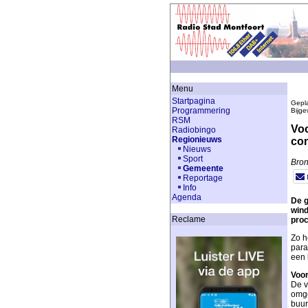
Menu
Startpagina
Gepla
Programmering
Bijge
RSM
Voo
Radiobingo
Regionieuws
co
Nieuws
Sport
Bron
Gemeente
Reportage
Info
Agenda
De g
wind
Reclame
proc
Zo h
para
een 
Voor
De v
omge
buur