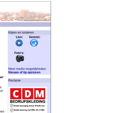
Kijken en luisteren
Live: Gemist:
Foto's:
Meer media mogelijkheden
Nieuws of tip opsturen
het
Reclame
es
oor
een