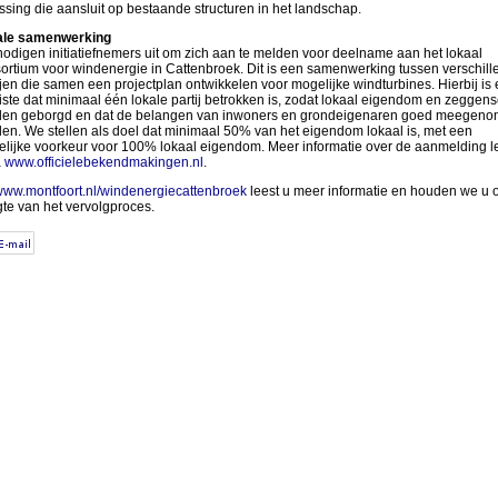
ssing die aansluit op bestaande structuren in het landschap.
ale samenwerking
odigen initiatiefnemers uit om zich aan te melden voor deelname aan het lokaal
ortium voor windenergie in Cattenbroek. Dit is een samenwerking tussen verschill
ijen die samen een projectplan ontwikkelen voor mogelijke windturbines. Hierbij is
iste dat minimaal één lokale partij betrokken is, zodat lokaal eigendom en zeggen
en geborgd en dat de belangen van inwoners en grondeigenaren goed meegen
en. We stellen als doel dat minimaal 50% van het eigendom lokaal is, met een
elijke voorkeur voor 100% lokaal eigendom. Meer informatie over de aanmelding l
a
www.officielebekendmakingen.nl
.
ww.montfoort.nl/windenergiecattenbroek
leest u meer informatie en houden we u 
te van het vervolgproces.