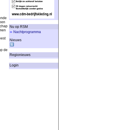
ende
 een
schap
Nu op RSM
omen
Nachtprogramma
eest
Nieuws
op de
Regionieuws
Login