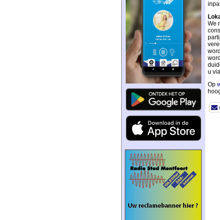
inpa
Lok
We n
cons
part
vere
word
word
duid
u vi
Op
w
hoog