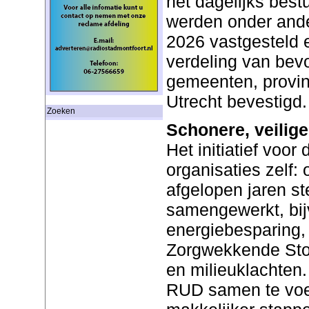
het dagelijks bes
werden onder ande
2026 vastgesteld 
verdeling van be
gemeenten, provi
Utrecht bevestigd
Zoeken
Schonere, veilig
Het initiatief voor
organisaties zelf:
afgelopen jaren st
samengewerkt, bijv
energiebesparing,
Zorgwekkende Sto
en milieuklachten
RUD samen te voeg