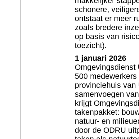
makkelijker stapp
schonere, veilige
ontstaat er meer r
zoals bredere inze
op basis van risic
toezicht).
1 januari 2026
Omgevingsdienst U
500 medewerkers en
provinciehuis van 
samenvoegen van
krijgt Omgevingsd
takenpakket: bouw
natuur- en milieue
door de ODRU uitg
taken als natuurto