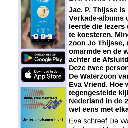
Jac. P. Thijsse i
Verkade-albums ui
leerde die lezers
te koesteren. Min
zoon Jo Thijsse,
omarmde en de w
achter de Afsluit
Deze twee person
De Waterzoon van
Eva Vriend. Hoe 
tegengestelde kij
Nederland in de 
wel eens met elk
Eva schreef De W