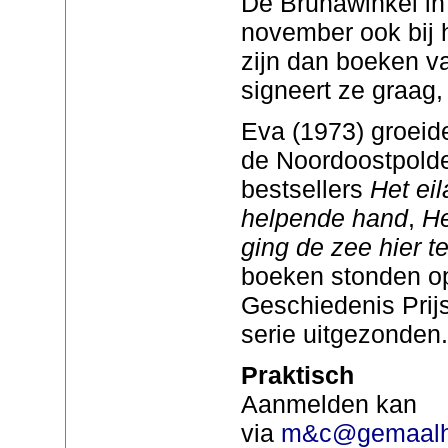
De Brunawinkel in
november ook bij 
zijn dan boeken v
signeert ze graag,
Eva (1973) groeid
de Noordoostpolde
bestsellers
Het ei
helpende hand
,
He
ging de zee hier t
boeken stonden op 
Geschiedenis Prijs
serie uitgezonden.
Praktisch
Aanmelden kan
via
m&c@gemaalha