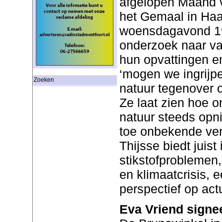
afgelopen Maand v
het Gemaal in Haas
woensdagavond 19
onderzoek naar va
hun opvattingen e
‘mogen we ingrijpe
Zoeken
natuur tegenover o
Ze laat zien hoe o
natuur steeds opni
toe onbekende ver
Thijsse biedt juist 
stikstofproblemen,
en klimaatcrisis, 
perspectief op act
Eva Vriend signe