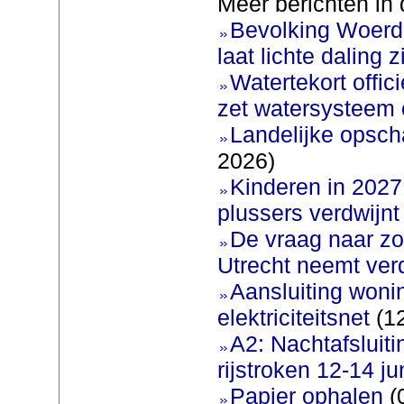
Meer berichten in 
Bevolking Woerde
laat lichte daling z
Watertekort offic
zet watersysteem 
Landelijke opscha
2026)
Kinderen in 2027 
plussers verdwijnt
De vraag naar zo
Utrecht neemt ver
Aansluiting woni
elektriciteitsnet
(12
A2: Nachtafsluit
rijstroken 12-14 ju
Papier ophalen
(