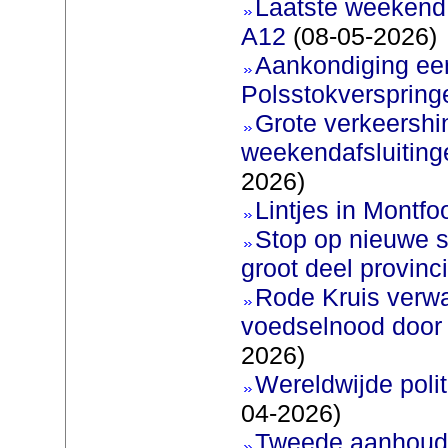
Laatste weekend
A12
(08-05-2026)
Aankondiging eer
Polsstokverspring
Grote verkeershin
weekendafsluiting
2026)
Lintjes in Montfoo
Stop op nieuwe s
groot deel provinc
Rode Kruis verw
voedselnood door 
2026)
Wereldwijde poli
04-2026)
Tweede aanhoudi