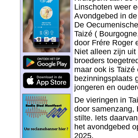
Linschoten weer 
Avondgebed in de 
De Oecumenische
Taizé ( Bourgogne, 
door Frére Roger e
Niet alleen zijn ui
broeders toegetre
maar ook is Taizé
bezinningsplaats 
jongeren en oudere
De vieringen in T
door samenzang, B
stilte. Iets daarva
het avondgebed o
2025.