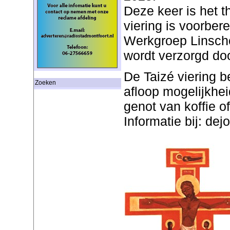
Deze keer is het 
viering is voorbe
Werkgroep Linscho
wordt verzorgd do
De Taizé viering b
Zoeken
afloop mogelijkhei
genot van koffie of
Informatie bij: de