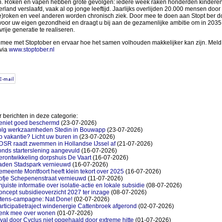
. Roken en vapen hebben grote gevolgen: iedere week raken honderden kinderen
rland verslaafd, vaak al op jonge leeftijd. Jaarlijks overlijden 20.000 mensen door
)roken en veel anderen worden chronisch ziek. Door mee te doen aan Stopt ber d
 voor uw eigen gezondheid en draagt u bij aan de gezamenlijke ambitie om in 2035
vrije generatie te realiseren.
mee met Stoptober en ervaar hoe het samen volhouden makkelijker kan zijn. Meld
via
www.stoptober.nl
 berichten in deze categorie:
eniet goed beschermd
(23-07-2026)
olg werkzaamheden Stedin in Bouwapp
(23-07-2026)
 vakantie? Licht uw buren in
(23-07-2026)
DSR raadt zwemmen in Hollandse IJssel af
(21-07-2026)
nds starterslening aangevuld
(16-07-2026)
rontwikkeling dorpshuis De Vaart
(16-07-2026)
aden Stadspark vernieuwd
(16-07-2026)
meente Montfoort heeft klein tekort over 2025
(16-07-2026)
ofje Schepenenstraat vernieuwd
(11-07-2026)
juiste informatie over isolatie-actie en lokale subsidie
(08-07-2026)
ncept subsidieoverzicht 2027 ter inzage
(08-07-2026)
itens-campagne: Nat Done!
(02-07-2026)
rticipatietraject windenergie Cattenbroek afgerond
(02-07-2026)
enk mee over wonen
(01-07-2026)
val door Cyclus niet opgehaald door extreme hitte
(01-07-2026)