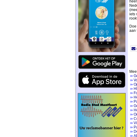
heen
Nede
(mee
iets
rook
Doe 
aan 
Meer
G
V
Op
H
Fo
He
P
Ge
H
On
Co
V
Pa
D
Af