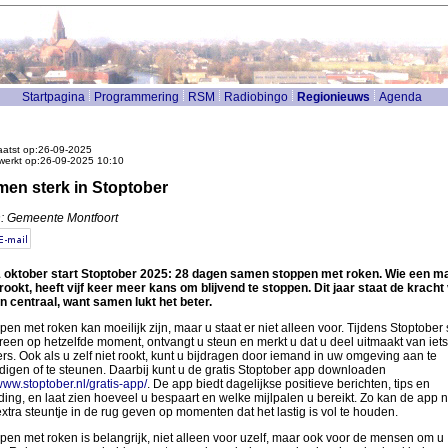
Startpagina
Programmering
RSM
Radiobingo
Regionieuws
Agenda
atst op:26-09-2025
werkt op:26-09-2025 10:10
en sterk in Stoptober
: Gemeente Montfoort
 oktober start Stoptober 2025: 28 dagen samen stoppen met roken. Wie een m
 rookt, heeft vijf keer meer kans om blijvend te stoppen. Dit jaar staat de kracht
n centraal, want samen lukt het beter.
pen met roken kan moeilijk zijn, maar u staat er niet alleen voor. Tijdens Stoptober s
reen op hetzelfde moment, ontvangt u steun en merkt u dat u deel uitmaakt van iets
ers. Ook als u zelf niet rookt, kunt u bijdragen door iemand in uw omgeving aan te
igen of te steunen. Daarbij kunt u de gratis Stoptober app downloaden
ww.stoptober.nl/gratis-app/
. De app biedt dagelijkse positieve berichten, tips en
iding, en laat zien hoeveel u bespaart en welke mijlpalen u bereikt. Zo kan de app n
extra steuntje in de rug geven op momenten dat het lastig is vol te houden.
pen met roken is belangrijk, niet alleen voor uzelf, maar ook voor de mensen om u