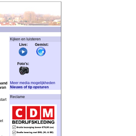
Kijken en luisteren
Live: Gemist:
Foto's:
Meer media mogelijkheden
aand
Nieuws of tip opsturen
 van
Reclame
tart
et