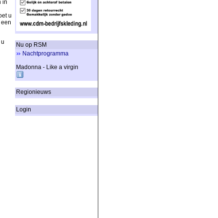
 in
oet u
 een
 u
Nu op RSM
Nachtprogramma
Madonna - Like a virgin
Regionieuws
Login