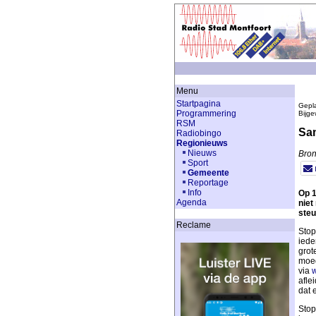
Menu
Startpagina
Gepla
Programmering
Bijge
RSM
Sam
Radiobingo
Regionieuws
Nieuws
Bron
Sport
Gemeente
Reportage
Info
Op 1
Agenda
niet
steu
Reclame
Stop
iede
grot
moed
via
w
afle
dat 
Stop