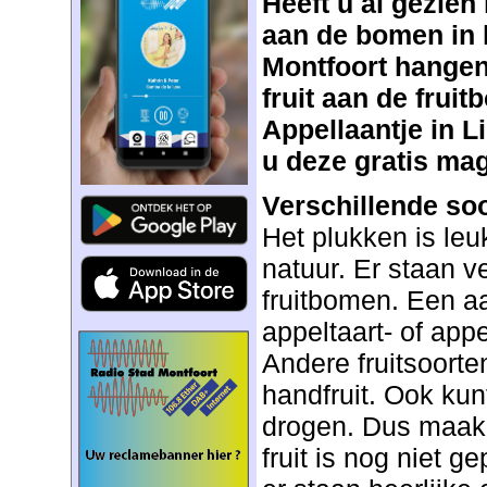
Heeft u al gezien
aan de bomen in 
Montfoort hangen?
fruit aan de frui
Appellaantje in L
u deze gratis ma
Verschillende so
Het plukken is leu
natuur. Er staan v
fruitbomen. Een aa
appeltaart- of ap
Andere fruitsoorten
handfruit. Ook kunt
drogen. Dus maak 
fruit is nog niet g