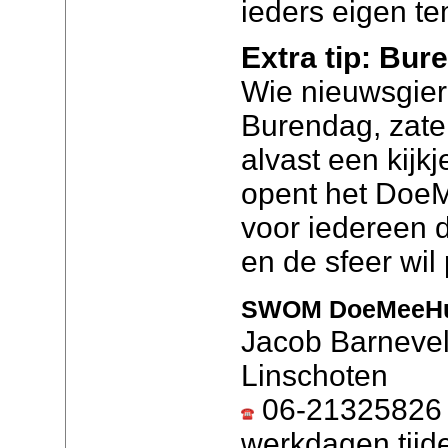
ieders eigen t
Extra tip: Bur
Wie nieuwsgieri
Burendag, zate
alvast een kijk
opent het Doe
voor iedereen 
en de sfeer wil
SWOM DoeMeeHu
Jacob Barnevel
Linschoten
06-21325826 (
werkdagen tijd