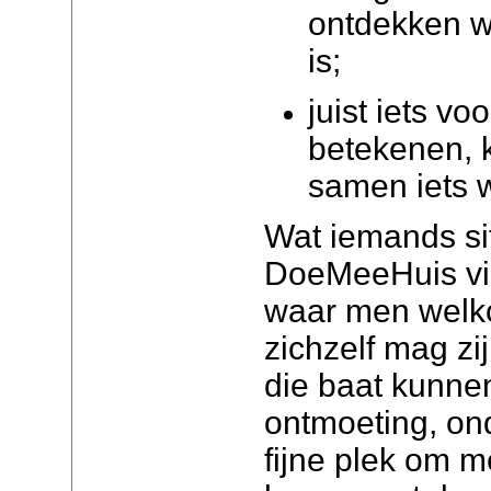
ontdekken w
is;
juist iets vo
betekenen, k
samen iets 
Wat iemands sit
DoeMeeHuis vi
waar men welk
zichzelf mag zi
die baat kunne
ontmoeting, on
fijne plek om m