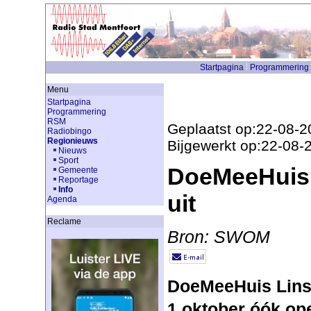
Startpagina
Programmering
Menu
Startpagina
Programmering
RSM
Geplaatst op:22-08-2
Radiobingo
Regionieuws
Bijgewerkt op:22-08-
Nieuws
Sport
DoeMeeHuis 
Gemeente
Reportage
Info
uit
Agenda
Reclame
Bron: SWOM
DoeMeeHuis Linsc
1 oktober óók o