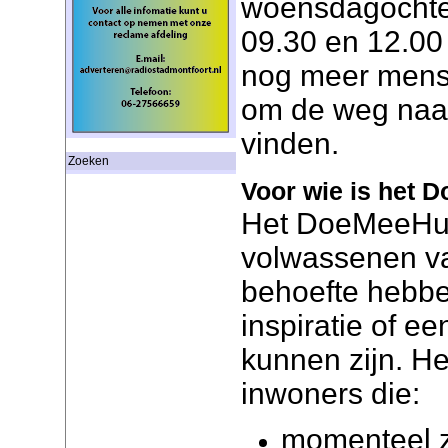
woensdagochte
09.30 en 12.00
nog meer mens
om de weg naa
vinden.
Zoeken
Voor wie is het
Het DoeMeeHuis
volwassenen va
behoefte hebbe
inspiratie of ee
kunnen zijn. H
inwoners die:
momenteel z