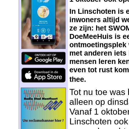
In Linschoten is 
inwoners altijd w
ze zijn: het SWO
DoeMeeHuis is ee
ontmoetingsplek
met anderen iets
mensen leren ke
even tot rust kom
thee.
Tot nu toe was
alleen op dins
Vanaf 1 oktober
Linschoten ook