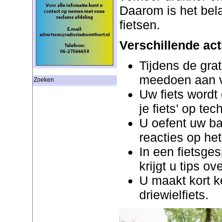
Daarom is het belan
fietsen.
Verschillende acti
Tijdens de gra
meedoen aan ve
Zoeken
Uw fiets wordt
je fiets’ op te
U oefent uw ba
reacties op het
In een fietsge
krijgt u tips ov
U maakt kort k
driewielfiets.