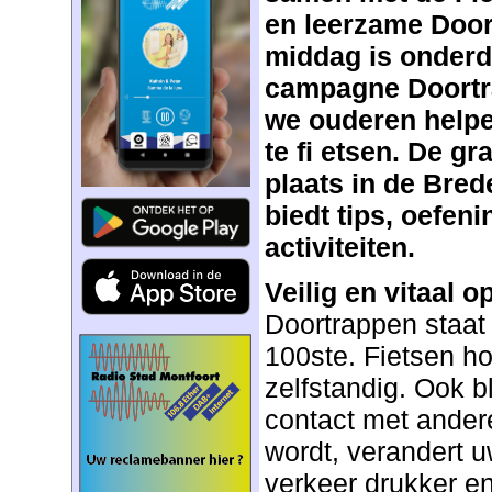
en leerzame Doo
middag is onderde
campagne Doortr
we ouderen helpen
te fi etsen. De gr
plaats in de Bred
biedt tips, oefen
activiteiten.
Veilig en vitaal op
Doortrappen staat v
100ste. Fietsen h
zelfstandig. Ook bli
contact met ander
wordt, verandert u
verkeer drukker e