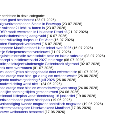
 berichten in deze categorie:
eniet goed beschermd
(23-07-2026)
olg werkzaamheden Stedin in Bouwapp
(23-07-2026)
 vakantie? Licht uw buren in
(23-07-2026)
DSR raadt zwemmen in Hollandse IJssel af
(21-07-2026)
nds starterslening aangevuld
(16-07-2026)
rontwikkeling dorpshuis De Vaart
(16-07-2026)
aden Stadspark vernieuwd
(16-07-2026)
meente Montfoort heeft klein tekort over 2025
(16-07-2026)
ofje Schepenenstraat vernieuwd
(11-07-2026)
juiste informatie over isolatie-actie en lokale subsidie
(08-07-2026)
ncept subsidieoverzicht 2027 ter inzage
(08-07-2026)
rticipatietraject windenergie Cattenbroek afgerond
(02-07-2026)
enk mee over wonen
(01-07-2026)
val door Cyclus niet opgehaald door extreme hitte
(01-07-2026)
de oranje voor hitte: ga zuinig om met drinkwater
(26-06-2026)
genda raadsvergadering 6 juli 2026
(26-06-2026)
raatverlichting werkt niet !!
(24-06-2026)
ode oranje voor hitte en waarschuwing voor smog
(24-06-2026)
jdelijke openingstijden gemeentewerf
(24-06-2026)
tionaal Hitteplan vanaf donderdag 18 juni actief
(19-06-2026)
erkzaamheden paden stadspark
(19-06-2026)
verhandiging tweede magazine toeristisch magazine
(19-06-2026)
erkeersmaatregelen IJsselweekend Montfoort
(17-06-2026)
ieuwe wethouders benoemd
(17-06-2026)