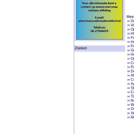
Meer
G
V
Op
H
Fo
He
P
Zoeken
Ge
H
On
Co
Pa
D
Af
Co
A
St
C
Ti
Na
W
O
V
N