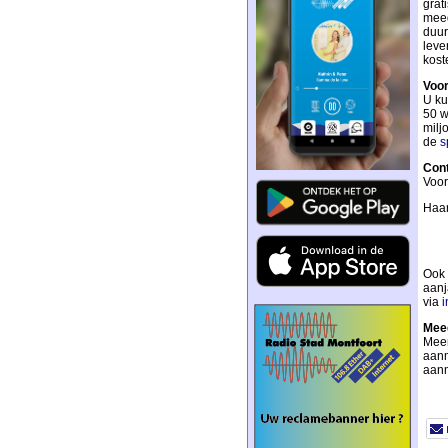
grat
meed
duur
leve
kost
Voo
U ku
50 w
milj
de
s
Con
Voor
Haar
Ook 
aanj
via
i
Meed
Meer
aanm
aanm