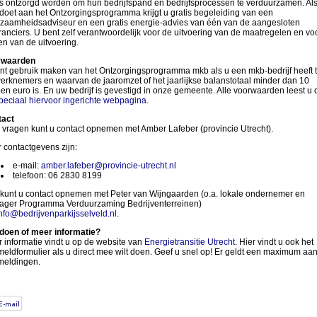
is ontzorgd worden om hun bedrijfspand en bedrijfsprocessen te verduurzamen. Als
oet aan het Ontzorgingsprogramma krijgt u gratis begeleiding van een
zaamheidsadviseur en een gratis energie-advies van één van de aangesloten
ranciers. U bent zelf verantwoordelijk voor de uitvoering van de maatregelen en vo
en van de uitvoering.
rwaarden
nt gebruik maken van het Ontzorgingsprogramma mkb als u een mkb-bedrijf heeft t
erknemers en waarvan de jaaromzet of het jaarlijkse balanstotaal minder dan 10
oen euro is. En uw bedrijf is gevestigd in onze gemeente. Alle voorwaarden leest u 
peciaal hiervoor ingerichte webpagina
.
tact
 vragen kunt u contact opnemen met Amber Lafeber (provincie Utrecht).
 contactgevens zijn:
e-mail:
amber.lafeber@provincie-utrecht.nl
telefoon: 06 2830 8199
kunt u contact opnemen met Peter van Wijngaarden (o.a. lokale ondernemer en
ager Programma Verduurzaming Bedrijventerreinen)
nfo@bedrijvenparkijsselveld.nl
.
oen of meer informatie?
 informatie vindt u op de website van
Energietransitie Utrecht
. Hier vindt u ook het
eldformulier als u direct mee wilt doen. Geef u snel op! Er geldt een maximum aan
eldingen.