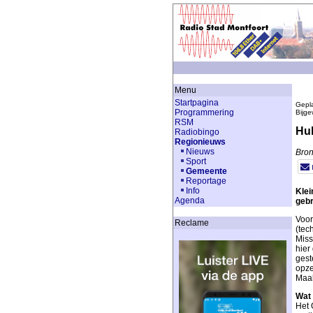
Menu
Startpagina
Gepla
Programmering
Bijge
RSM
Hul
Radiobingo
Regionieuws
Nieuws
Bron
Sport
Gemeente
Reportage
Info
Klei
Agenda
geb
Voor
Reclame
(tec
Miss
hier
gest
opze
Maak
Wat 
Het 