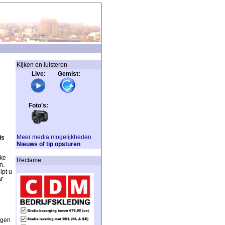
Kijken en luisteren
Live: Gemist:
Foto's:
Meer media mogelijkheden
is
Nieuws of tip opsturen
ke
Reclame
n.
lpt u
ar
ngen