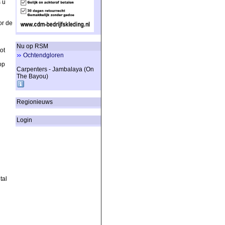
 u
or de
Nu op RSM
ot
Ochtendgloren
op
Carpenters - Jambalaya (On
The Bayou)
Regionieuws
Login
tal