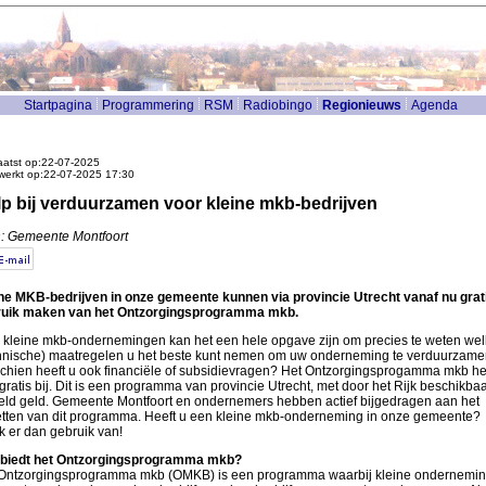
Startpagina
Programmering
RSM
Radiobingo
Regionieuws
Agenda
atst op:22-07-2025
werkt op:22-07-2025 17:30
p bij verduurzamen voor kleine mkb-bedrijven
: Gemeente Montfoort
ne MKB-bedrijven in onze gemeente kunnen via provincie Utrecht vanaf nu grat
ruik maken van het Ontzorgingsprogramma mkb.
 kleine mkb-ondernemingen kan het een hele opgave zijn om precies te weten wel
hnische) maatregelen u het beste kunt nemen om uw onderneming te verduurzame
chien heeft u ook financiële of subsidievragen? Het Ontzorgingsprogamma mkb he
 gratis bij. Dit is een programma van provincie Utrecht, met door het Rijk beschikba
eld geld. Gemeente Montfoort en ondernemers hebben actief bijgedragen aan het
tten van dit programma. Heeft u een kleine mkb-onderneming in onze gemeente?
 er dan gebruik van!
biedt het Ontzorgingsprogramma mkb?
Ontzorgingsprogramma mkb (OMKB) is een programma waarbij kleine ondernemi