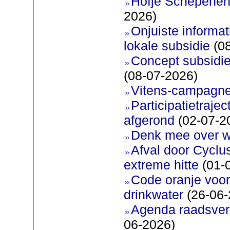
Hofje Schepenen
2026)
Onjuiste informati
lokale subsidie
(08
Concept subsidie
(08-07-2026)
Vitens-campagne
Participatietraje
afgerond
(02-07-2
Denk mee over 
Afval door Cyclu
extreme hitte
(01-
Code oranje voor 
drinkwater
(26-06-
Agenda raadsverg
06-2026)