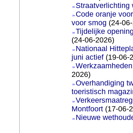
Straatverlichting 
Code oranje voor
voor smog
(24-06-
Tijdelijke openi
(24-06-2026)
Nationaal Hittep
juni actief
(19-06-
Werkzaamheden 
2026)
Overhandiging t
toeristisch magaz
Verkeersmaatreg
Montfoort
(17-06-2
Nieuwe wethoud