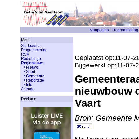
Startpagina
Programmering
Menu
Startpagina
Programmering
RSM
Geplaatst op:11-07-2
Radiobingo
Regionieuws
Bijgewerkt op:11-07-
Nieuws
Sport
Gemeenteraa
Gemeente
Reportage
Info
nieuwbouw d
Agenda
Reclame
Vaart
Bron: Gemeente M