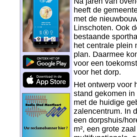
Na jaren van over
heeft de gemeente
met de nieuwbouw 
Linschoten. Ook d
bestaande sporthal
het centrale plein
plan. Daarmee komt
voor een toekomst
voor het dorp.
Het ontwerp voor h
stand gekomen in
met de huidige ge
zalencentrum. In 
een dorpshuis/hor
m², een grote zaa