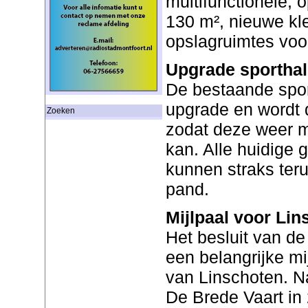
multifunctionele, 
130 m², nieuwe k
opslagruimtes voo
Upgrade sporthal
De bestaande sport
upgrade en wordt
Zoeken
zodat deze weer m
kan. Alle huidige 
kunnen straks ter
pand.
Mijlpaal voor Lin
Het besluit van d
een belangrijke mi
van Linschoten. N
De Brede Vaart in 