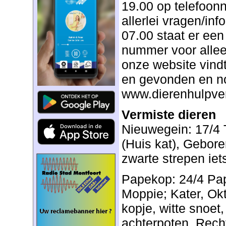
19.00 op telefoo
allerlei vragen/inf
07.00 staat er ee
nummer voor alle
onze website vindt 
en gevonden en no
www.dierenhulpve
Vermiste dieren
Nieuwegein: 17/4 
(Huis kat), Gebore
zwarte strepen iets
Papekop: 24/4 Pa
Moppie; Kater, Ok
kopje, witte snoet,
achterpoten. Recht