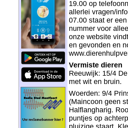
19.00 op telefoo
allerlei vragen/inf
07.00 staat er ee
nummer voor alle
onze website vindt 
en gevonden en no
www.dierenhulpve
Vermiste dieren
Reeuwijk: 15/4 De
met wit en bruin.
Woerden: 9/4 Prin
(Maincoon geen st
Halflangharig. Roo
puntjes op achterp
pluizige staart. Kl