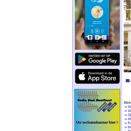
Meer
G
V
Op
H
Fo
He