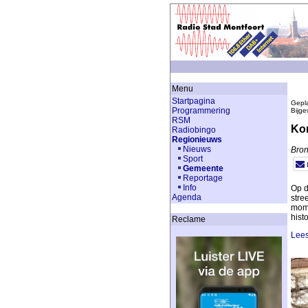
Menu
Startpagina
Gepla
Programmering
Bijge
RSM
Kon
Radiobingo
Regionieuws
Nieuws
Bron
Sport
Gemeente
Reportage
Info
Op d
Agenda
stre
mome
hist
Reclame
Lees