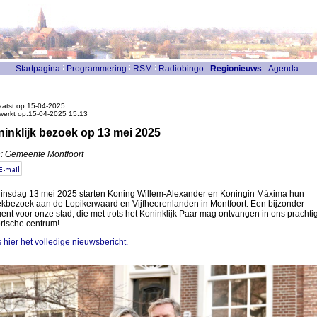
Startpagina
Programmering
RSM
Radiobingo
Regionieuws
Agenda
atst op:15-04-2025
werkt op:15-04-2025 15:13
inklijk bezoek op 13 mei 2025
: Gemeente Montfoort
insdag 13 mei 2025 starten Koning Willem-Alexander en Koningin Máxima hun
ekbezoek aan de Lopikerwaard en Vijfheerenlanden in Montfoort. Een bijzonder
nt voor onze stad, die met trots het Koninklijk Paar mag ontvangen in ons prachti
orische centrum!
 hier het volledige nieuwsbericht.