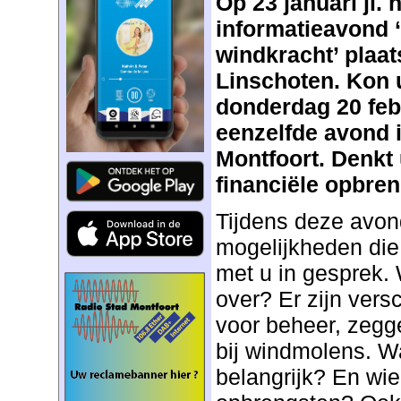
Op 23 januari jl. 
informatieavond 
windkracht’ plaa
Linschoten. Kon u 
donderdag 20 feb
eenzelfde avond i
Montfoort. Denkt
financiële opbre
Tijdens deze avo
mogelijkheden die 
met u in gesprek.
over? Er zijn vers
voor beheer, zeg
bij windmolens. Wa
belangrijk? En wie