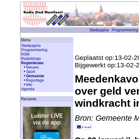
Startpagina
Programmering
Menu
Startpagina
Programmering
RSM
Geplaatst op:13-02-2
Radiobingo
Regionieuws
Bijgewerkt op:13-02-
Nieuws
Sport
Meedenkavo
Gemeente
Reportage
Info
over geld ve
Agenda
Reclame
windkracht i
Bron: Gemeente M