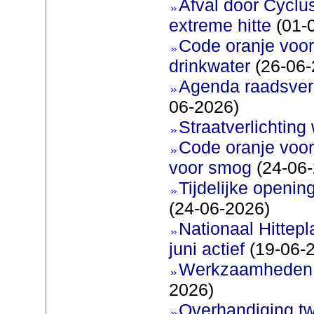
Afval door Cyclu
extreme hitte
(01-
Code oranje voor 
drinkwater
(26-06-
Agenda raadsverg
06-2026)
Straatverlichting 
Code oranje voor
voor smog
(24-06-
Tijdelijke openi
(24-06-2026)
Nationaal Hittep
juni actief
(19-06-
Werkzaamheden 
2026)
Overhandiging t