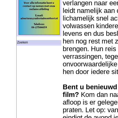
verlangen naar een
leidt namelijk aan
lichamelijk snel a
volwassen kinder
levens en dus besl
hen nog rest met z
Zoeken
brengen. Hun reis
verrassingen, teg
onvoorwaardelijke 
hen door iedere si
Bent u benieuwd 
film?
Kom dan naa
afloop is er geleg
praten. Let op: va
eindigt de avond ie