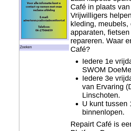
Café in plaats van
Vrijwilligers help
kleding, meubels, 
apparaten, fietsen
repareren. Waar e
Café?
Zoeken
Iedere 1e vrij
SWOM DoeMeeH
Iedere 3e vrij
van Ervaring (
Linschoten.
U kunt tussen 
binnenlopen.
Repairt Café is e