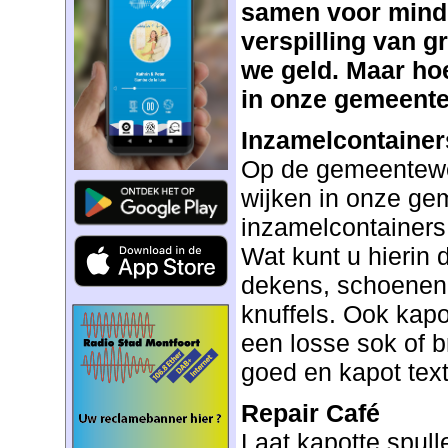
samen voor minde
verspilling van g
we geld. Maar hoe
in onze gemeent
Inzamelcontaine
Op de gemeentewer
wijken in onze ge
inzamelcontainers
Wat kunt u hierin 
dekens, schoenen,
knuffels. Ook kapo
een losse sok of b
goed en kapot text
Repair Café
Laat kapotte spull