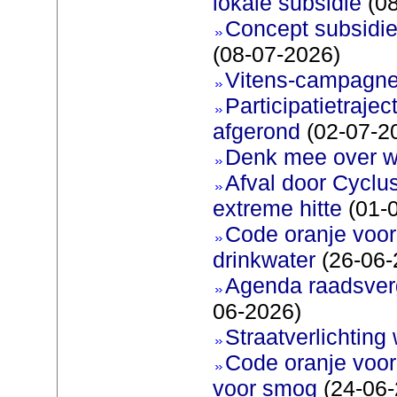
lokale subsidie
(08
Concept subsidie
(08-07-2026)
Vitens-campagne
Participatietraje
afgerond
(02-07-2
Denk mee over 
Afval door Cyclu
extreme hitte
(01-
Code oranje voor 
drinkwater
(26-06-
Agenda raadsverg
06-2026)
Straatverlichting 
Code oranje voor
voor smog
(24-06-