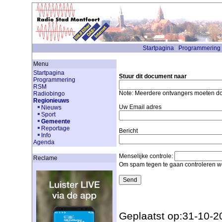
Startpagina
Programmering
Menu
Startpagina
Stuur dit document naar
Programmering
RSM
Note: Meerdere ontvangers moeten 
Radiobingo
Regionieuws
Uw Email adres
Nieuws
Sport
Gemeente
Reportage
Bericht
Info
Agenda
Menselijke controle:
Reclame
Om spam tegen te gaan controleren we
Geplaatst op:31-10-2