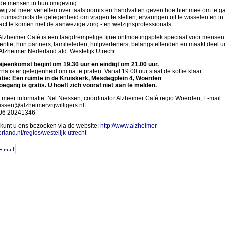
de mensen in hun omgeving.
wij zal meer vertellen over taalstoornis en handvatten geven hoe hier mee om te g
s ruimschoots de gelegenheid om vragen te stellen, ervaringen uit te wisselen en in
act te komen met de aanwezige zorg - en welzijnsprofessionals.
Alzheimer Café is een laagdrempelige fijne ontmoetingsplek speciaal voor mensen
ntie, hun partners, familieleden, hulpverleners, belangstellenden en maakt deel ui
Alzheimer Nederland afd. Westelijk Utrecht.
ijeenkomst begint om 19.30 uur en eindigt om 21.00 uur.
na is er gelegenheid om na te praten. Vanaf 19.00 uur staat de koffie klaar.
tie: Een ruimte in de Kruiskerk, Mesdagplein 4, Woerden
oegang is gratis. U hoeft zich vooraf niet aan te melden.
 meer informatie: Nel Niessen, coördinator Alzheimer Café regio Woerden, E-mail:
essen@alzheimervrijwilligers.nl|
 06 20241346
kunt u ons bezoeken via de website:
http://www.alzheimer-
rland.nl/regios/westelijk-utrecht