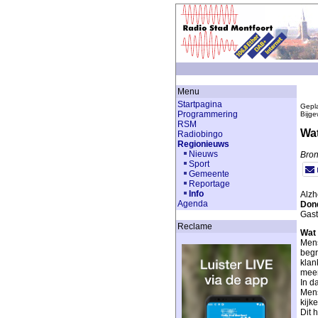
Menu
Startpagina
Gepla
Programmering
Bijge
RSM
Wat
Radiobingo
Regionieuws
Nieuws
Bron
Sport
Gemeente
Reportage
Info
Alzh
Agenda
Dond
Gast
Reclame
Wat 
Mens
begr
klan
meer
In d
Mens
kijk
Dit 