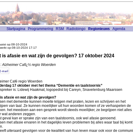
Startpagina
Programmering
RSM
Radiobingo
Regionieuws
Agenda
atst op:08-10-2024
werkt op:08-10-2024 17:17
 is afasie en wat zijn de gevolgen? 17 oktober 2024
: Alzheimer Cafï¿½ regio Woerden
eimer Café regio Woerden
erdag 17 oktober met het thema “Dementie en taalstoornis”
spreker is: Lidewij Haakmat, logopedist bij Careyn, Snavelenburg Maarssen
is afasie en wat zijn de gevolgen?
en met dementie kunnen moeite krijgen met praten, lezen en schrijven en het
ijpen van taal. Ze kunnen moeilijker uit hun woorden komen of ze verhaspelen de
ken. het meedoen aan een gesprek wordt steeds moeilijker, ze begrijpen niet alles
 wat anderen zeggen.
at geval kan er sprake zijn van een taalstoornis, ook wel afasie genoemd.
en met afasie ervaren in het dagelijks leven problemen bij alles waar taal bij komt
en.
heeft uiteraard gevolgen voor de kwaliteit van hun leven maar ook voor de communi