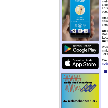
met 
Lide
Er i
cont
Het 
deme
van 
De b
Daar
Loca
De t
Voor
n.ni
Tel:
Ook 
nede