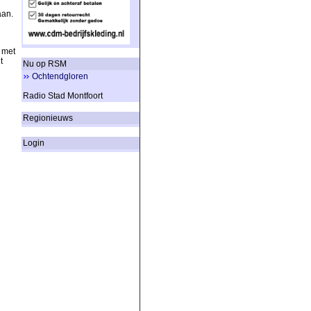
aan.
 met
t
Nu op RSM
Ochtendgloren
Radio Stad Montfoort
Regionieuws
Login