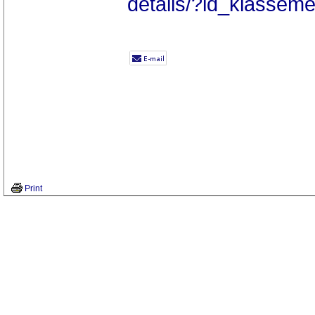
details/?id_klasse
Print