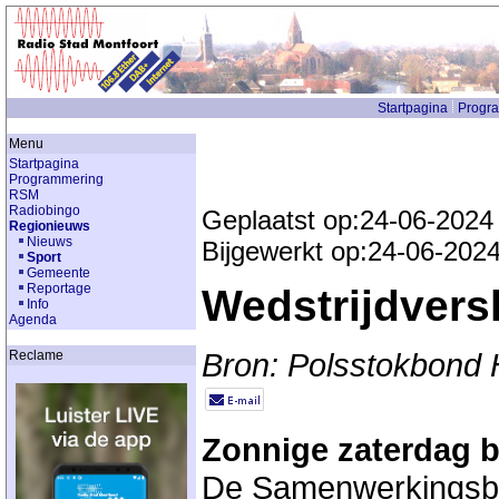
Startpagina
Progr
Menu
Startpagina
Programmering
RSM
Radiobingo
Geplaatst op:24-06-2024
Regionieuws
Nieuws
Bijgewerkt op:24-06-202
Sport
Gemeente
Reportage
Wedstrijdversl
Info
Agenda
Bron: Polsstokbond 
Reclame
Zonnige zaterdag bi
De Samenwerkingsbo