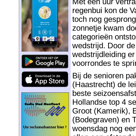
Met een uur vertra
regenbui kon de V
toch nog gesprong
zonnetje kwam doo
categorieën ontst
wedstrijd. Door de
wedstrijdleiding e
voorrondes te spri
Bij de senioren pa
(Haastrecht) de l
beste seizoensafs
Hollandse top 4 s
Groot (Kamerik),
(Bodegraven) en T
woensdag nog ee