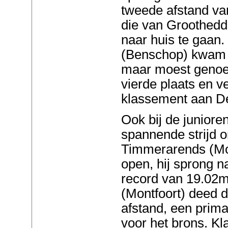
tweede afstand va
die van Groothedde
naar huis te gaan
(Benschop) kwam 
maar moest geno
vierde plaats en ve
klassement aan D
Ook bij de juniore
spannende strijd 
Timmerarends (Mon
open, hij sprong n
record van 19.02
(Montfoort) deed 
afstand, een prim
voor het brons. Kl