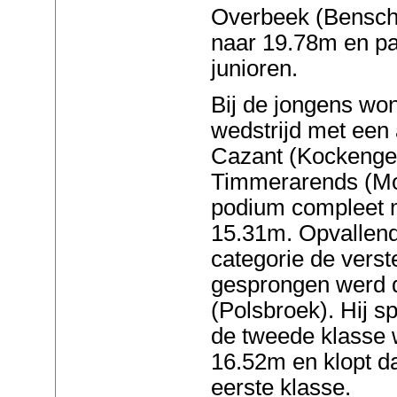
Overbeek (Bensch
naar 19.78m en pak
junioren.
Bij de jongens wo
wedstrijd met een
Cazant (Kockenge
Timmerarends (Mo
podium compleet 
15.31m. Opvallend
categorie de verst
gesprongen werd 
(Polsbroek). Hij s
de tweede klasse 
16.52m en klopt d
eerste klasse.