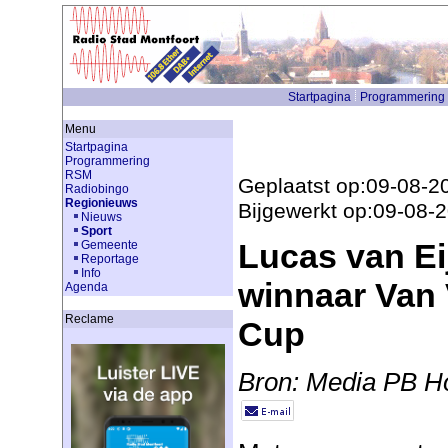
Startpagina
Programmering
Menu
Startpagina
Programmering
RSM
Geplaatst op:09-08-2
Radiobingo
Regionieuws
Bijgewerkt op:09-08-
Nieuws
Sport
Lucas van Ei
Gemeente
Reportage
Info
winnaar Van 
Agenda
Reclame
Cup
Bron: Media PB H