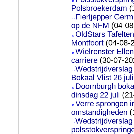
Polsbroekerdam
(
Fierljepper Germ
op de NFM
(04-08
OldStars Tafelte
Montfoort
(04-08-
Wielrenster Ellen
carriere
(30-07-20
Wedstrijdversla
Bokaal Vlist 26 jul
Doornburgh bokaa
dinsdag 22 juli
(21
Verre sprongen 
omstandigheden
(
Wedstrijdversla
polsstokverspring