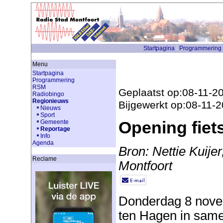
Startpagina
Programmering
Menu
Startpagina
Programmering
RSM
Geplaatst op:08-11-2
Radiobingo
Regionieuws
Bijgewerkt op:08-11-
Nieuws
Sport
Opening fiets
Gemeente
Reportage
Info
Agenda
Bron: Nettie Kuije
Reclame
Montfoort
Donderdag 8 nove
ten Hagen in sam