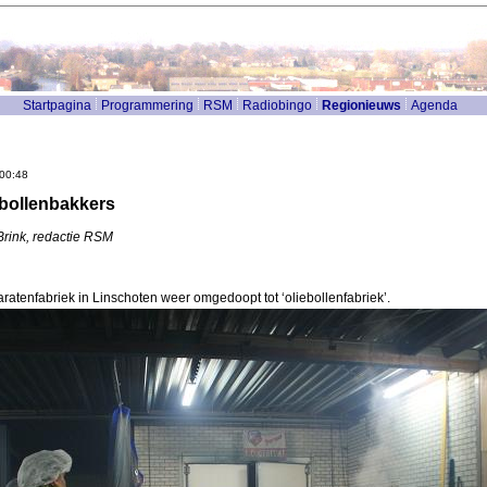
Startpagina
Programmering
RSM
Radiobingo
Regionieuws
Agenda
 00:48
ebollenbakkers
Brink, redactie RSM
atenfabriek in Linschoten weer omgedoopt tot ‘oliebollenfabriek’.