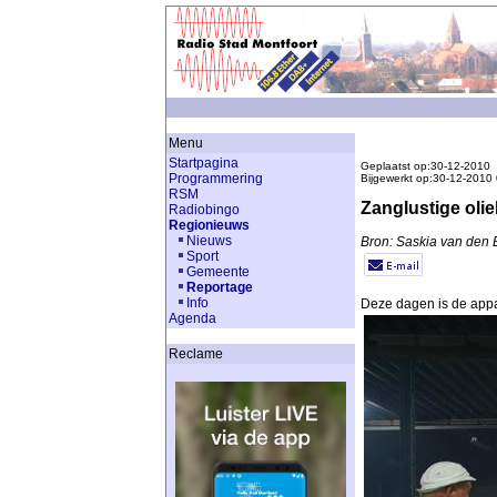
Menu
Startpagina
Geplaatst op:30-12-2010
Programmering
Bijgewerkt op:30-12-2010
RSM
Zanglustige oli
Radiobingo
Regionieuws
Nieuws
Bron: Saskia van den 
Sport
Gemeente
Reportage
Info
Deze dagen is de appar
Agenda
Reclame