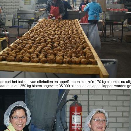
on met het bakken van oliebollen en appelflappen met zo’n 170 kg bloem is nu ui
waar nu met 1250 kg bloem ongeveer 35.000 oliebollen en appelflappen worden g