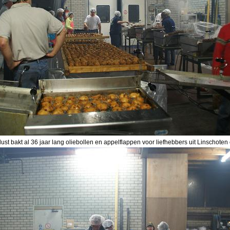
t bakt al 36 jaar lang oliebollen en appelflappen voor liefhebbers uit Linschoten