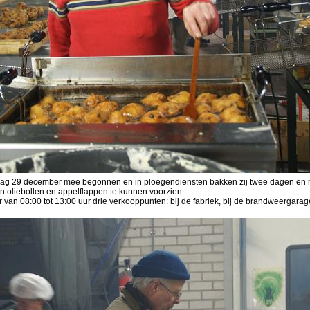
sdag 29 december mee begonnen en in ploegendiensten bakken zij twee dagen en
 oliebollen en appelflappen te kunnen voorzien.
 van 08:00 tot 13:00 uur drie verkooppunten: bij de fabriek, bij de brandweergarag