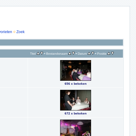
vorieten
Zoek
•
•
•
Titel
Bestandsnaam
Datum
Positie
656 x bekeken
672 x bekeken