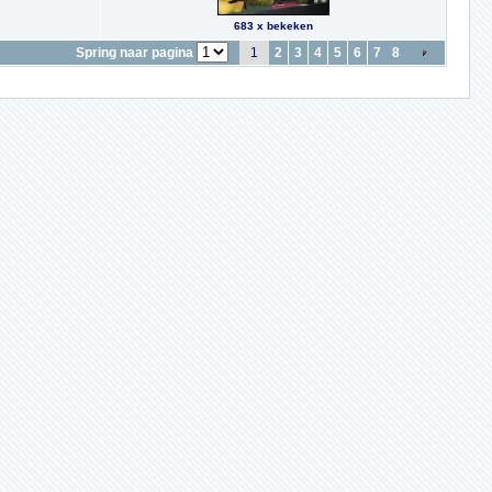
683 x bekeken
Spring naar pagina
1
2
3
4
5
6
7
8