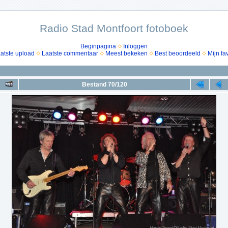
Radio Stad Montfoort fotoboek
Beginpagina
Inloggen
atste upload
Laatste commentaar
Meest bekeken
Best beoordeeld
Mijn fa
Bestand 70/120