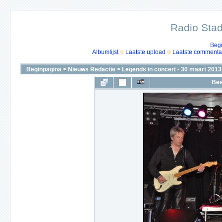
Radio Stad
Beg
Albumlijst
Laatste upload
Laatste commenta
Beginpagina
>
Nieuws Redactie
>
Legends in concert - 30 maart 2013
Bes