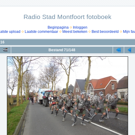
Radio Stad Montfoort fotoboek
Beginpagina
Inloggen
atste upload
Laatste commentaar
Meest bekeken
Best beoordeeld
Mijn fa
016
Bestand 71/148