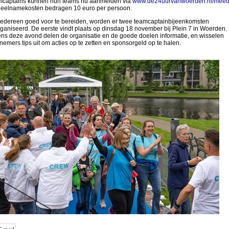
captains kunnen hun teams nu aanmelden via
www.de24uurvanwoerden.nl/mee
eelnamekosten bedragen 10 euro per persoon.
edereen goed voor te bereiden, worden er twee teamcaptainbijeenkomsten
ganiseerd. De eerste vindt plaats op dinsdag 18 november bij Plein 7 in Woerden.
ens deze avond delen de organisatie en de goede doelen informatie, en wisselen
nemers tips uit om acties op te zetten en sponsorgeld op te halen.