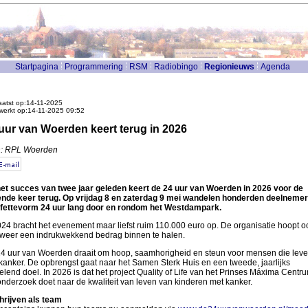
Startpagina
Programmering
RSM
Radiobingo
Regionieuws
Agenda
atst op:14-11-2025
werkt op:14-11-2025 09:52
uur van Woerden keert terug in 2026
n: RPL Woerden
et succes van twee jaar geleden keert de 24 uur van Woerden in 2026 voor de
nde keer terug. Op vrijdag 8 en zaterdag 9 mei wandelen honderden deelnemer
fettevorm 24 uur lang door en rondom het Westdampark.
024 bracht het evenement maar liefst ruim 110.000 euro op. De organisatie hoopt oo
 weer een indrukwekkend bedrag binnen te halen.
4 uur van Woerden draait om hoop, saamhorigheid en steun voor mensen die lev
kanker. De opbrengst gaat naar het Samen Sterk Huis en een tweede, jaarlijks
elend doel. In 2026 is dat het project Quality of Life van het Prinses Máxima Centru
onderzoek doet naar de kwaliteit van leven van kinderen met kanker.
hrijven als team