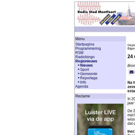
Menu
Startpagina
Gepla
Programmering
Bijge
RSM
24 
Radiobingo
Regionieuws
Nieuws
Bro
Sport
Gemeente
Reportage
Info
Na h
Agenda
zeve
esta
Reclame
In 2
jaar
De 2
met 
wiss
dat 
Insc