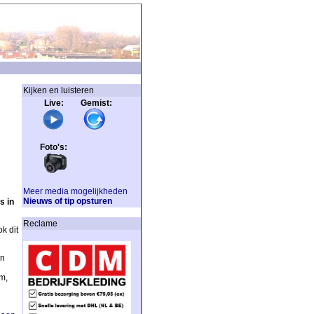
Kijken en luisteren
Live: Gemist:
Foto's:
Meer media mogelijkheden
Nieuws of tip opsturen
s in
Reclame
k dit
en
m,