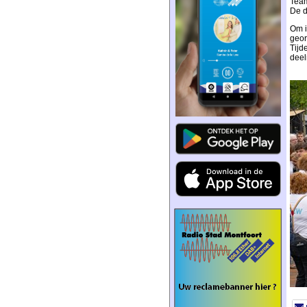
Team
De d
Om i
geor
Tijd
deel