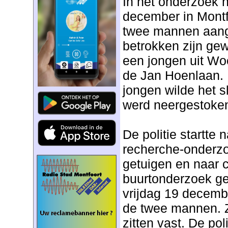
In het onderzoek n
december in Montf
twee mannen aan
betrokken zijn gew
een jongen uit W
de Jan Hoenlaan.
jongen wilde het s
werd neergestoke
De politie startte 
recherche-onderzo
getuigen en naar 
buurtonderzoek ge
vrijdag 19 decemb
de twee mannen. 
zitten vast. De pol