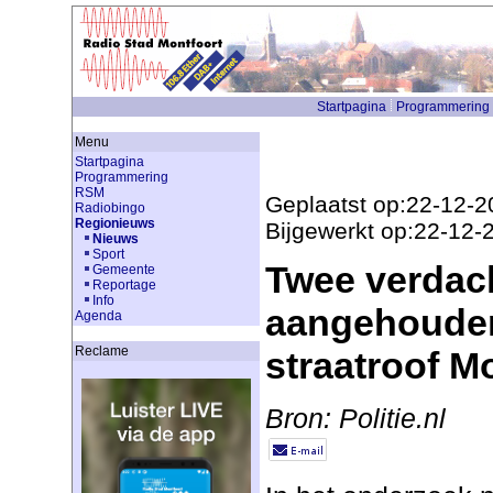
Startpagina
Programmering
Menu
Startpagina
Programmering
RSM
Geplaatst op:22-12-2
Radiobingo
Regionieuws
Bijgewerkt op:22-12-
Nieuws
Sport
Twee verdac
Gemeente
Reportage
Info
aangehouden
Agenda
Reclame
straatroof M
Bron: Politie.nl