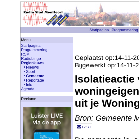
Startpagina
Programmering
Menu
Startpagina
Programmering
RSM
Geplaatst op:14-11-2
Radiobingo
Regionieuws
Bijgewerkt op:14-11-
Nieuws
Sport
Isolatieactie
Gemeente
Reportage
Info
woningeigen
Agenda
Reclame
uit je Wonin
Bron: Gemeente M