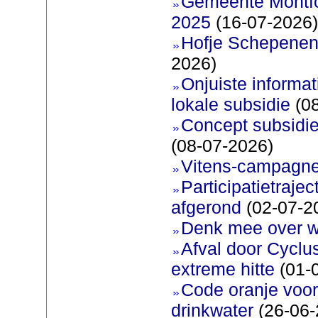
Gemeente Montfoo
2025
(16-07-2026)
Hofje Schepenen
2026)
Onjuiste informati
lokale subsidie
(08
Concept subsidie
(08-07-2026)
Vitens-campagne
Participatietraje
afgerond
(02-07-2
Denk mee over 
Afval door Cyclu
extreme hitte
(01-
Code oranje voor 
drinkwater
(26-06-