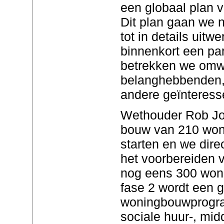
een globaal plan v
Dit plan gaan we n
tot in details uitw
binnenkort een par
betrekken we om
belanghebbenden
andere geïnteress
Wethouder Rob Jon
bouw van 210 woni
starten en we dir
het voorbereiden 
nog eens 300 woni
fase 2 wordt een 
woningbouwprogra
sociale huur-, mid