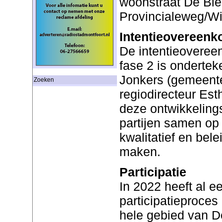
woonstraat De Ble
Provincialeweg/Wi
Intentieovereenk
De intentieoveree
fase 2 is onderte
Jonkers (gemeente
Zoeken
regiodirecteur Est
deze ontwikkeling
partijen samen op
kwalitatief en bel
maken.
Participatie
In 2022 heeft al e
participatieproces
hele gebied van D