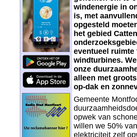
windenergie in o
is, met aanvullen
opgesteld moeten
het gebied Catte
onderzoeksgebi
eventueel ruimte 
windturbines. We
onze duurzaamhei
alleen met groots
op-dak en zonnev
Gemeente Montfoor
duurzaamheidsdoe
opwek van schone e
willen we 50% van
elektriciteit zelf 