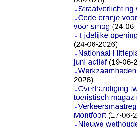
Straatverlichting 
Code oranje voor
voor smog
(24-06-
Tijdelijke openi
(24-06-2026)
Nationaal Hittep
juni actief
(19-06-
Werkzaamheden 
2026)
Overhandiging t
toeristisch magaz
Verkeersmaatreg
Montfoort
(17-06-2
Nieuwe wethoud