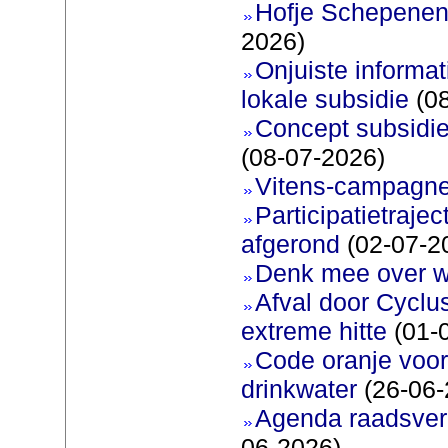
Hofje Schepenen
2026)
Onjuiste informati
lokale subsidie
(08
Concept subsidie
(08-07-2026)
Vitens-campagne
Participatietraje
afgerond
(02-07-2
Denk mee over 
Afval door Cyclu
extreme hitte
(01-
Code oranje voor 
drinkwater
(26-06-
Agenda raadsverg
06-2026)