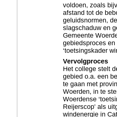
voldoen, zoals bij
afstand tot de be
geluidsnormen, d
slagschaduw en ge
Gemeente Woerden 
gebiedsproces en 
‘toetsingskader wi
Vervolgproces
Het college stelt 
gebied o.a. een b
te gaan met provi
Woerden, in te st
Woerdense ‘toetsi
Reijerscop' als ui
windenergie in Cat