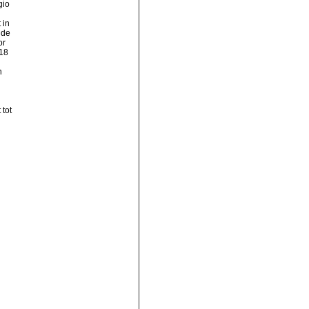
gio
 in
 de
or
 18
n
tot