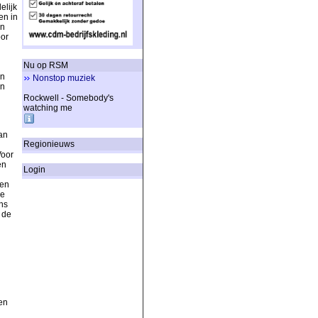
elijk
en in
en
or
Nu op RSM
an
Nonstop muziek
an
Rockwell - Somebody's
watching me
an
Regionieuws
Voor
en
Login
den
de
ns
 de
en