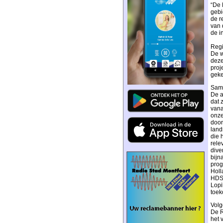
“De 
gebi
de r
van 
de i
Regi
De w
deze
proj
geke
Same
De a
dat 
vana
onze
door
land
die 
rele
dive
bijn
prog
Holl
HDSR
Lopi
toek
Volg
De R
het 