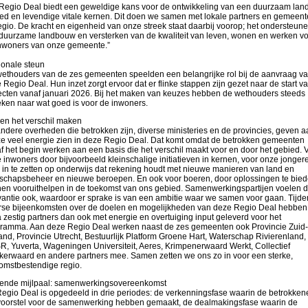
Regio Deal biedt een geweldige kans voor de ontwikkeling van een duurzaam land
ed en levendige vitale kernen. Dit doen we samen met lokale partners en gemeent
egio. De kracht en eigenheid van onze streek staat daarbij voorop; het ondersteun
duurzame landbouw en versterken van de kwaliteit van leven, wonen en werken vo
nwoners van onze gemeente.”
onale steun
ethouders van de zes gemeenten speelden een belangrijke rol bij de aanvraag v
 Regio Deal. Hun inzet zorgt ervoor dat er flinke stappen zijn gezet naar de start v
ecten vanaf januari 2026. Bij het maken van keuzes hebben de wethouders steeds
ken naar wat goed is voor de inwoners.
n het verschil maken
ndere overheden die betrokken zijn, diverse ministeries en de provincies, geven a
ze veel energie zien in deze Regio Deal. Dat komt omdat de betrokken gemeenten
f het begin werken aan een basis die het verschil maakt voor en door het gebied. 
 inwoners door bijvoorbeeld kleinschalige initiatieven in kernen, voor onze jonger
 in te zetten op onderwijs dat rekening houdt met nieuwe manieren van land en
schapsbeheer en nieuwe beroepen. En ook voor boeren, door oplossingen te bie
hen vooruithelpen in de toekomst van ons gebied. Samenwerkingspartijen voelen 
vantie ook, waardoor er sprake is van een ambitie waar we samen voor gaan. Tijde
rse bijeenkomsten over de doelen en mogelijkheden van deze Regio Deal hebben
a zestig partners dan ook met energie en overtuiging input geleverd voor het
ramma. Aan deze Regio Deal werken naast de zes gemeenten ook Provincie Zuid-
and, Provincie Utrecht, Bestuurlijk Platform Groene Hart, Waterschap Rivierenland,
, Yuverta, Wageningen Universiteit, Aeres, Krimpenerwaard Werkt, Collectief
kerwaard en andere partners mee. Samen zetten we ons zo in voor een sterke,
omstbestendige regio.
ende mijlpaal: samenwerkingsovereenkomst
egio Deal is opgedeeld in drie periodes: de verkenningsfase waarin de betrokken
voorstel voor de samenwerking hebben gemaakt, de dealmakingsfase waarin de