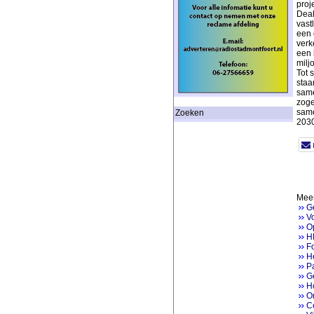
proj
Deal
vast
een 
verk
een 
milj
Tot 
staa
same
zoge
same
Zoeken
2030
Meer
G
V
Op
H
Fo
He
P
Ge
H
On
Co