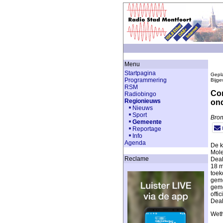
Menu
Startpagina
Gepla
Programmering
Bijge
RSM
Con
Radiobingo
Regionieuws
on
Nieuws
Sport
Bron
Gemeente
Reportage
Info
Agenda
De k
Mole
Reclame
Deal
18 m
toek
geme
geme
offi
Deal
Weth