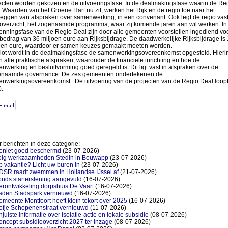
ecten worden gekozen en de uitvoeringsfase. In de dealmakingsfase waarin de Re
 Waarden van het Groene Hart nu zit, werken het Rijk en de regio toe naar het
leggen van afspraken over samenwerking, in een convenant. Ook legt de regio vast
overzicht, het zogenaamde programma, waar zij komende jaren aan wil werken. In
enningsfase van de Regio Deal zijn door alle gemeenten voorstellen ingediend vo
bedrag van 36 miljoen euro aan Rijksbijdrage. De daadwerkelijke Rijksbijdrage is
oen euro, waardoor er samen keuzes gemaakt moeten worden.
slot wordt in de dealmakingsfase de samenwerkingsovereenkomst opgesteld. Hieri
n alle praktische afspraken, waaronder de financiële inrichting en hoe de
nwerking en besluitvorming goed geregeld is. Dit ligt vast in afspraken over de
naamde governance. De zes gemeenten ondertekenen de
nwerkingsovereenkomst. De uitvoering van de projecten van de Regio Deal loopt 
.
 berichten in deze categorie:
eniet goed beschermd
(23-07-2026)
olg werkzaamheden Stedin in Bouwapp
(23-07-2026)
 vakantie? Licht uw buren in
(23-07-2026)
DSR raadt zwemmen in Hollandse IJssel af
(21-07-2026)
nds starterslening aangevuld
(16-07-2026)
rontwikkeling dorpshuis De Vaart
(16-07-2026)
aden Stadspark vernieuwd
(16-07-2026)
meente Montfoort heeft klein tekort over 2025
(16-07-2026)
ofje Schepenenstraat vernieuwd
(11-07-2026)
juiste informatie over isolatie-actie en lokale subsidie
(08-07-2026)
ncept subsidieoverzicht 2027 ter inzage
(08-07-2026)