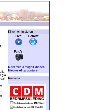
Kijken en luisteren
Live: Gemist:
r
Foto's:
Meer media mogelijkheden
Nieuws of tip opsturen
ik,
Regio
Reclame
Deal
es
n
io