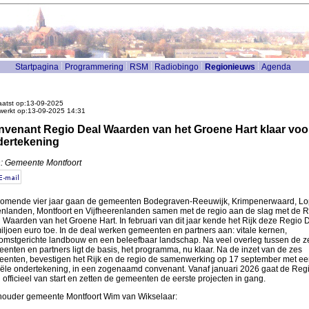
Startpagina
Programmering
RSM
Radiobingo
Regionieuws
Agenda
atst op:13-09-2025
werkt op:13-09-2025 14:31
venant Regio Deal Waarden van het Groene Hart klaar voo
dertekening
: Gemeente Montfoort
omende vier jaar gaan de gemeenten Bodegraven-Reeuwijk, Krimpenerwaard, Lop
nlanden, Montfoort en Vijfheerenlanden samen met de regio aan de slag met de 
 Waarden van het Groene Hart. In februari van dit jaar kende het Rijk deze Regio 
iljoen euro toe. In de deal werken gemeenten en partners aan: vitale kernen,
omstgerichte landbouw en een beleefbaar landschap. Na veel overleg tussen de z
enten en partners ligt de basis, het programma, nu klaar. Na de inzet van de zes
enten, bevestigen het Rijk en de regio de samenwerking op 17 september met ee
ciële ondertekening, in een zogenaamd convenant. Vanaf januari 2026 gaat de Reg
 officieel van start en zetten de gemeenten de eerste projecten in gang.
ouder gemeente Montfoort Wim van Wikselaar: