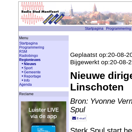
Startpagina
Programmering
Menu
Startpagina
Programmering
RSM
Geplaatst op:20-08-2
Radiobingo
Regionieuws
Bijgewerkt op:20-08-
Nieuws
Sport
Nieuwe dirig
Gemeente
Reportage
Info
Linschoten
Agenda
Reclame
Bron: Yvonne Verm
Spul
Sterk Spul start h