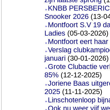
KNBB PERSBERICHT
Snooker 2026
(13-0
Montfoort S.V 19 d
Ladies
(05-03-2026)
Montfoort eert haar
Verslag clubkampi
januari
(30-01-2026)
Grote Clubactie ver
85%
(12-12-2025)
Joriene Baas uitger
2025
(11-11-2025)
Linschotenloop bijn
Ook nu weer vijf w