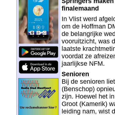
Springers maken z
finalemaand
In Vlist werd afg
om de Hoffman DM
de belangrijke wed
vooruitzicht, was
laatste krachtmeti
voordat ze afreize
jaarlijkse NFM.
Senioren
Bij de senioren li
(Benschop) opnieu
zijn. Hoewel het i
Groot (Kamerik) w
leiding nam, wist