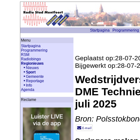
Startpagina
Programmering
Menu
Startpagina
Programmering
RSM
Geplaatst op:28-07-2
Radiobingo
Regionieuws
Bijgewerkt op:28-07-
Nieuws
Sport
Wedstrijdve
Gemeente
Reportage
Info
DME Techniek
Agenda
Reclame
juli 2025
Bron: Polsstokbon