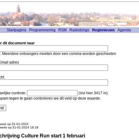
Startpagina
Programmering
RSM
Radiobingo
Regionieuws
Agenda
r dit document naar
: Meerdere ontvangers moeten door een comma worden gescheiden
mail adres
cht
elijke controle:
(Vul hier 3417 in).
pam tegen te gaan controleren we dit veld op deze waarde.
atst op:31-01-2024
werkt op:31-01-2024 18:18
chrijving Culture Run start 1 februari