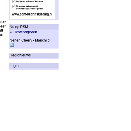
uari.
weer
Nu op RSM
ft
Ochtendgloren
en
Neneh Cherry - Manchild
n
Regionieuws
Login