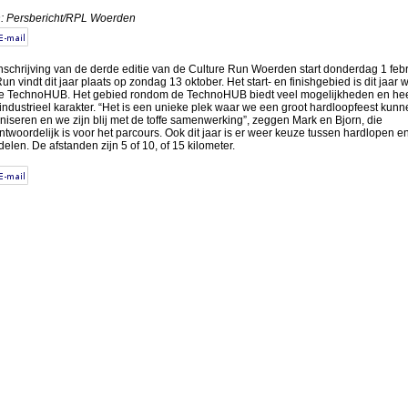
: Persbericht/RPL Woerden
nschrijving van de derde editie van de Culture Run Woerden start donderdag 1 febr
un vindt dit jaar plaats op zondag 13 oktober. Het start- en finishgebied is dit jaar 
de TechnoHUB. Het gebied rondom de TechnoHUB biedt veel mogelijkheden en hee
industrieel karakter. “Het is een unieke plek waar we een groot hardloopfeest kunn
niseren en we zijn blij met de toffe samenwerking”, zeggen Mark en Bjorn, die
ntwoordelijk is voor het parcours. Ook dit jaar is er weer keuze tussen hardlopen e
elen. De afstanden zijn 5 of 10, of 15 kilometer.