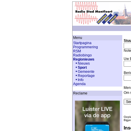
Menu
Stuu
Startpagina
Programmering
Note
RSM
Radiobingo
Uw E
Regionieuws
Nieuws
Sport
Gemeente
Beri
Reportage
Info
Agenda
Mens
Om s
Reclame
Gepla
Bijge
Ins