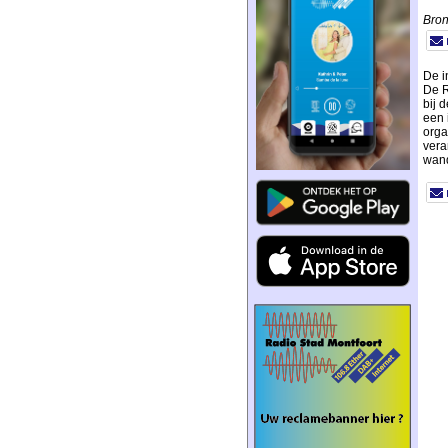
Bron
De i
De R
bij 
een 
orga
vera
wand