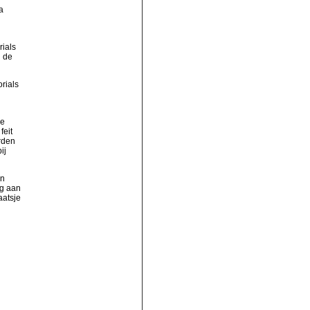
a
ials
n de
rials
de
feit
rden
ij
an
ag aan
aatsje