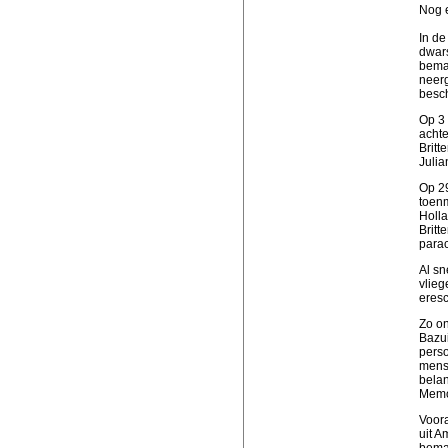
Nog e
In de
dwars
beman
neerg
besch
Op 3 
achte
Britt
Julia
Op 29
toenm
Holla
Britt
parac
Al sn
vlieg
eresc
Zo on
Bazui
perso
mense
belan
Memor
Voora
uit A
beman