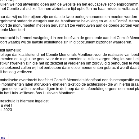
ullen we nog afwerking doen aan de website en het educatieve scholenprogramm
het Comité zal zichzelf binnen afzienbare tijd opheffen nu haar missie is volbracht.
ar dat wij nu hier bijeen zijn omdat de twee oorlogsmonumenten moeten worden
gebracht onder de vleugels van de Montfoortse bevolking en wij als Comité Memor
oort de monumenten met een gerust hart toe vertrouwen aan de goede zorgen va
nte Montfoort.
erdracht is formeel vastgelegd in een brief van de gemeente aan het Comité Memo
oort waarbij wij de laatste afsluitende zin in dit document bijzonder waarderen.
uidt namelijk:
ollege dankt afsluitend het Comité Memorials Montfoort voor de realisatie van bei
enten en zegt u toe goed voor de monumenten te zullen zorgen. Nog los van het 
et kunstwerken zijn die het op zichzelf al verdienen om zorgvuldig behouden te wo
de toekomst zullen wij het eerbetoon dat met de monumenten gebracht wordt daarb
uit het oog verliezen.
ymbolische overdracht heeft het Comité Memorials Montfoort een fotocompositie v
 monumenten laten afdrukken -met een tekst op de achterzijde- die wij hierbij gra
rgemeester willen overhandigen in de hoop dat de afbeelding ergens een mooi pl
t in het Huis -of liever- òns Huis van Montfoort.
reschuld is hiermee ingelost!
u wel !
ni 2023