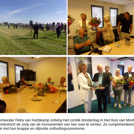
meester Petra van Hartskamp ontving Het comité donderdag in Het Huis van Mont
ymbolisch de zorg van de monumenten van hen over te nemen. Ze complimenteerd
é met hun knappe en stijlvolle onthullingsceremonie.