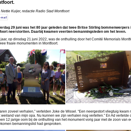
tfoort.
 Nettie Kuijer, redactie Radio Stad Montfoort
rdag 29 juni was het 80 jaar geleden dat twee Britse Stirling bommenwerpers 
foort neerstortten. Daarbij kwamen veertien bemanningsleden om het leven.
 jaar, op dinsdag 21 juni 2022, was de onthulling door het Comité Memorials Montf
wee fraaie monumenten in Montfoort.
aren zoveel verhalen,” vertelden Joke de Wissel. “Een neergestort vliegtuig kwam 
t weiland van mijn opa. Nu kunnen we zijn verhalen nog vertellen.” En Ad vertelde 
toen 12 jarige oom bij de onthulling van het monument vorig jaar met de zoon van 
komen bemanningslid had gesproken.