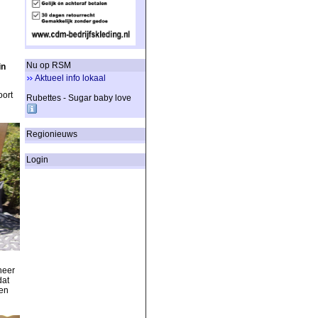
Nu op RSM
in
Aktueel info lokaal
oort
Rubettes - Sugar baby love
Regionieuws
Login
neer
dat
een