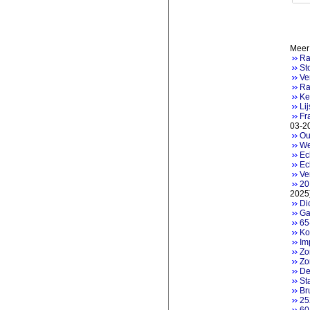
Meer 
Ra
St
Ve
Ra
Ke
Li
Fr
03-2
Ou
We
Ec
Ec
Ve
20
2025
Di
Ga
65
Ko
Im
Zo
Zo
De
St
Br
25
60