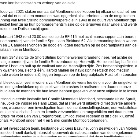
ven kort het ontstaan en verloop van de aktie:
 loop van 2021 staken een aantal Montfoorters de koppen bij elkaar omdat het hen
 zat dat er nooit een monument was opgericht als eerbetoon aan de omgekomen
ning van twee Stirling bommenwerpers die in 1943 in de buurt van Montfoort zijn
estort toen zij na hun bombardementsmissie op de terugweg naar Engeland werd
oten door Duitse nachtjagers.
februari 1943 rond 23.00 uur stortte de BF 415 met acht manschappen aan boord 
r de boerderij van de familie Spruit aan Blokland 62. Alle bemanningsleden waarv
en en 1 Canadees vonden de dood en liggen begraven op de begraafplaats aan de
nalaan hier in Montfoort.
 juni 1943 stortte de Short Stirling bommenwerper brandend neer, net achter de
alige boerderij van de familie Roozenboom op Heeswijk. Het toestel lag half in de
ndse IJssel en half op de walkant aan de Mastwijkerzijde. Zes bemanningsleden, a
en kwamen om, slechts één, Harold Mallen de navigator, heeft zich nog met zijn
hute weten te redden. Zij liggen begraven op de begraafplaats Rusthof in Leusden
el bleek dat bij veel inwoners van Montfoort de wens leefde om voor de omgekome
ers een gedenkteken op de plek van de crashes te realiseren en daarmee onze
huld aan de mannen die hun leven hebben gegeven voor onze vrijheid in te losse
tstond in eerste instantie het Comité Memorials Montfoort, bestaande uit Ad Spruit
ne, Joke de Wissel en Hans Elzas, dat al snel werd uitgebreid met diverse andere
nen, waaronder een investigation team, een tentoonstellingsteam, een websitete
n die historische feiten en kennis verzamelden en rangschikten met daarin een
grijke rol voor Ben van Drogenbroek. Om logistieke redenen is dit tijdelijk Comité
ials Montfoort onder het 4 en 5 mei comité Montfoort gehangen.
l het investigation team, bestaande uit Kees Bazuine, John Beswick en Jan Molen
mersfoort heeft dankzij intensief speurwerk de nabestaanden van de omgekomen
ningsleden weten te achterhalen en georganiseerd dat deze familieleden ook