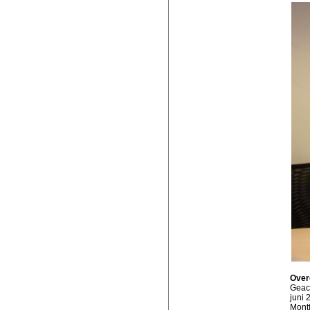
Over
Geach
juni 
Montf