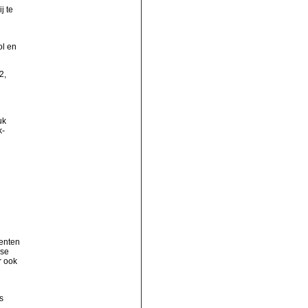
j te
ol en
2,
uk
k-
menten
dse
r ook
s