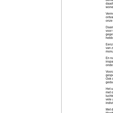
daadw
wone
Verme
ontva
onze
Daarn
voor 
gegev
hebb
Eenze
van z
monum
En na
inspa
onde
Voora
gespo
Ook d
gedaa
Het u
met o
lucht
vele 
indiv
Met d
Montf