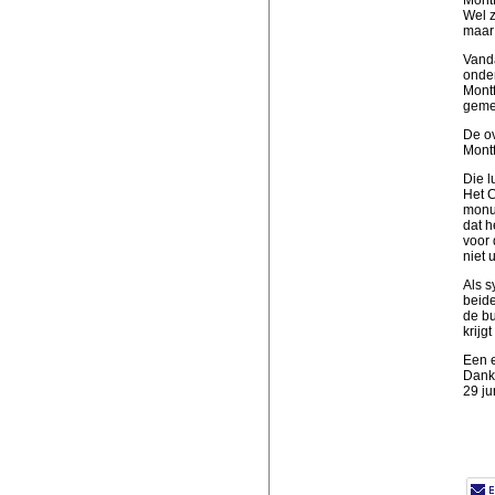
Wel z
maar 
Vanda
onder
Montf
gemee
De ov
Montf
Die l
Het C
monum
dat h
voor 
niet 
Als s
beide
de bu
krijg
Een e
Dank 
29 ju