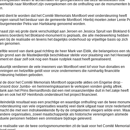
erkelijk naar Montfoort zijn overgekomen om de onthulling van de monumenten bi
n.
ld dient te worden dat het Comité Memorials Montfoort veel ondersteuning heeft
ngen vanuit het bestuur van de gemeente Montfoort. Hierbij moeten zeker Lenie P
 burgemeester Petra van Hartskamp genoemd worden.
aast zijn wij grote dank verschuldigd aan Jeroen en Jessica Spruit van Blokland 6
wiens boerderij het Blokland-monument is geplaats, die alle medewerking hebben
en bij de realisatie en tevens het dagelijks onderhoud op vrijwillige basis op zich
en genomen.
lfde woord van dank gaat richting de heer Mark van Eldik, die belangeloos een st
ijn grond aan de Mastwijkerdijk beschikbaar stelde voor plaatsing van het Heeswij
ent en daar zelf ook nog een fraaie rustplek naast heeft gerealiseerd.
tuurlijk verdienen de vele inwoners van Montfoort veel lof voor hun donaties en
nningen en hetzelfde geldt voor onze ondernemers die ruimhartig financiële
rsteuning hebben geboden.
l de door het Comité Memorials Montfoort opgezette akties om Engelse drop -
nsord door Jumbo- en herinneringskaarsen te verkopen vonden gretig aftrek.
ank aan het Prins Bernardfonds dat een niet onaanzienlijke duit in het zakje heeft
n en ook het KF Heinfonds ondersteunt het project financieel.
iteindelijk resultaat was een prachtige en waardige onthulling van de twee monu
ndersteuning van vele organisaties waarbij veel dank uitgaat naar onze nederlan
macht die met een indrukwekkende fly-by de omgekomen vliegers wilde eren. Maa
andere organisaties, zowel maatschappelijk als historische verenigingen alsmede
iduele personen hebben een onmisbare bijdrage geleverd.
e realisatie van de twee oorlogsmonumenten zit de taak voor het Comité Memorial
oort erop!