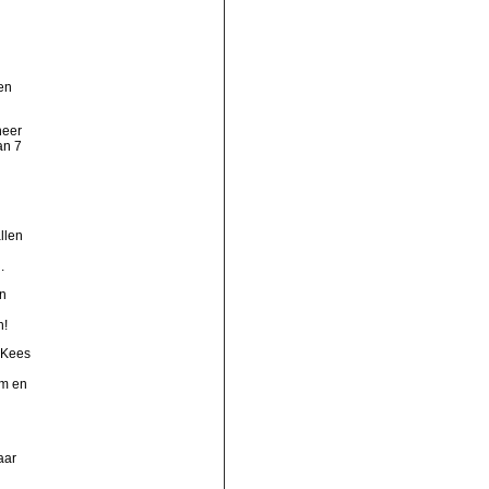
en
neer
an 7
llen
.
n
n!
, Kees
am en
aar