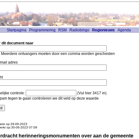
Startpagina
Programmering
RSM
Radiobingo
Regionieuws
Agenda
r dit document naar
: Meerdere ontvangers moeten door een comma worden gescheiden
mail adres
ht
lijke controle:
(Vul hier 3417 in).
am tegen te gaan controleren we dit veld op deze waarde.
atst op:29-06-2023
werkt op:30-06-2023 07:09
rdracht herinneringsmonumenten over aan de gemeente