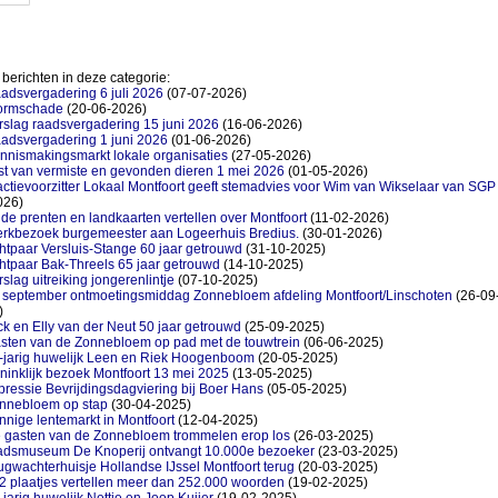
berichten in deze categorie:
adsvergadering 6 juli 2026
(07-07-2026)
ormschade
(20-06-2026)
rslag raadsvergadering 15 juni 2026
(16-06-2026)
adsvergadering 1 juni 2026
(01-06-2026)
nnismakingsmarkt lokale organisaties
(27-05-2026)
jst van vermiste en gevonden dieren 1 mei 2026
(01-05-2026)
actievoorzitter Lokaal Montfoort geeft stemadvies voor Wim van Wikselaar van SGP
026)
de prenten en landkaarten vertellen over Montfoort
(11-02-2026)
rkbezoek burgemeester aan Logeerhuis Bredius.
(30-01-2026)
htpaar Versluis-Stange 60 jaar getrouwd
(31-10-2025)
htpaar Bak-Threels 65 jaar getrouwd
(14-10-2025)
rslag uitreiking jongerenlintje
(07-10-2025)
 september ontmoetingsmiddag Zonnebloem afdeling Montfoort/Linschoten
(26-09
)
ck en Elly van der Neut 50 jaar getrouwd
(25-09-2025)
sten van de Zonnebloem op pad met de touwtrein
(06-06-2025)
-jarig huwelijk Leen en Riek Hoogenboom
(20-05-2025)
ninklijk bezoek Montfoort 13 mei 2025
(13-05-2025)
pressie Bevrijdingsdagviering bij Boer Hans
(05-05-2025)
nnebloem op stap
(30-04-2025)
nnige lentemarkt in Montfoort
(12-04-2025)
 gasten van de Zonnebloem trommelen erop los
(26-03-2025)
adsmuseum De Knoperij ontvangt 10.000e bezoeker
(23-03-2025)
ugwachterhuisje Hollandse IJssel Montfoort terug
(20-03-2025)
2 plaatjes vertellen meer dan 252.000 woorden
(19-02-2025)
-jarig huwelijk Nettie en Joop Kuijer
(19-02-2025)