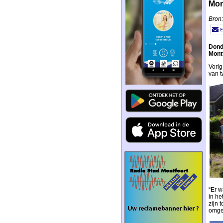
Mon
Bron:
Donde
Mont
Vorig
van t
“Er w
in he
zijn 
omge