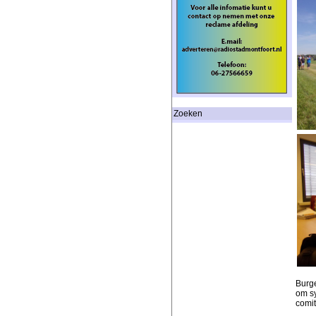
Zoeken
Burge
om s
comit