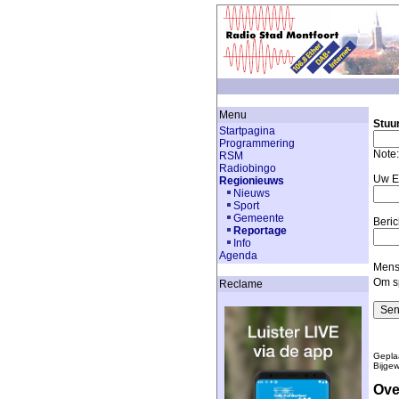
Menu
Stuu
Startpagina
Programmering
Note
RSM
Radiobingo
Uw E
Regionieuws
Nieuws
Sport
Gemeente
Beric
Reportage
Info
Agenda
Mense
Om sp
Reclame
Gepla
Bijge
Ove