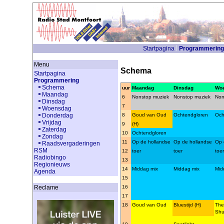
Startpagina
Programmering
Menu
Schema
Startpagina
Programmering
Schema
uur
Maandag
Dinsdag
Wo
Maandag
6
Nonstop muziek
Nonstop muziek
Non
Dinsdag
7
Woensdag
8
Goud van Oud
Ochtendgloren
Och
Donderdag
Vrijdag
9
(H)
Zaterdag
10
Ochtendgloren
Zondag
11
Op de hollandse
Op de hollandse
Op 
Raadsvergaderingen
RSM
12
toer
toer
toer
Radiobingo
13
Regionieuws
14
Middag mix
Middag mix
Mid
Agenda
15
16
Reclame
17
18
Goud van Oud
Bluestijd (H)
The
Shu