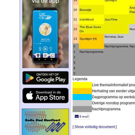
19
Spotlight
Ano
20
Bluestijd
Pla
21
IndoMood
JazzTime
The Beat Goes
22
Non
On
Nonstop Jazz
23
Spotlight (H)
0
Nachtprogramma
Nac
1
Nachtprogramma
2
3
4
5
Legenda
Live thema/informatief p
Herhaling van eerder uit
Dagprogramma op werkdag
Overige nonstop program
Nachtprogramma
[
Show volledig document
]