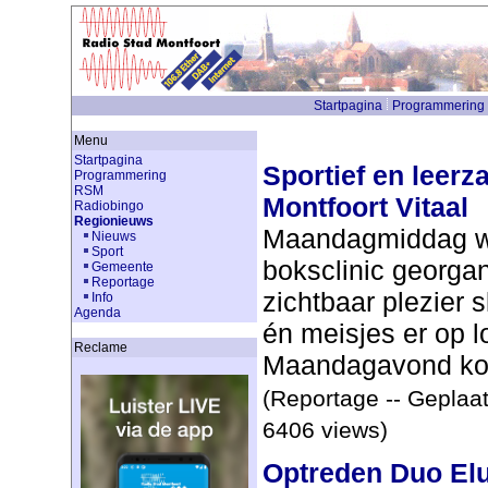
Startpagina
Programmering
Menu
Startpagina
Sportief en leer
Programmering
RSM
Montfoort Vitaal
Radiobingo
Regionieuws
Maandagmiddag we
Nieuws
Sport
boksclinic georgan
Gemeente
Reportage
zichtbaar plezier 
Info
Agenda
én meisjes er op l
Reclame
Maandagavond kon
(Reportage -- Geplaat
6406 views)
Optreden Duo El