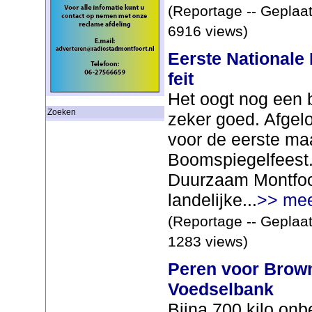
(Reportage -- Geplaat
6916 views)
Eerste Nationale
feit
Het oogt nog een 
Zoeken
zeker goed. Afgel
voor de eerste ma
Boomspiegelfeest. 
Duurzaam Montfoor
landelijke...
>> me
(Reportage -- Geplaat
1283 views)
Peren voor Brow
Voedselbank
Bijna 700 kilo on