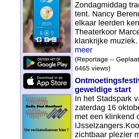
Zondagmiddag trad
tent. Nancy Beren
elkaar leerden ke
Theaterkoor Marce
klankrijke muziek.
meer
(Reportage -- Geplaat
6465 views)
Ontmoetingsfestiv
geweldige start
In het Stadspark 
zaterdag 16 oktob
met een klinkend 
IJsselzangers.Ko
zichtbaar plezier m