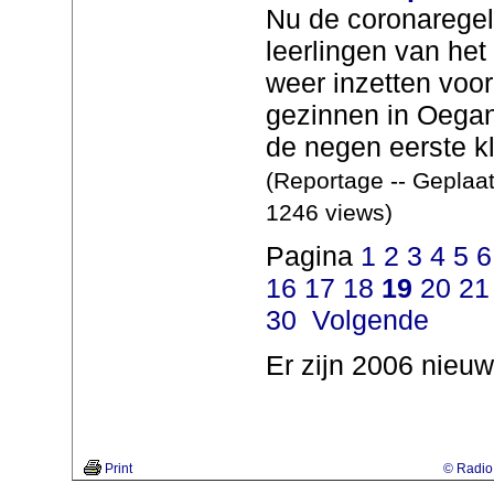
Nu de coronaregel
leerlingen van he
weer inzetten voor
gezinnen in Oegan
de negen eerste kl
(Reportage -- Geplaat
1246 views)
Pagina
1
2
3
4
5
6
16
17
18
19
20
21
30
Volgende
Er zijn 2006 nieuw
Print
© Radio 