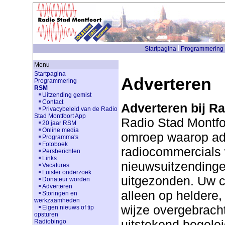
Startpagina
Programmering
Menu
Startpagina
Adverteren
Programmering
RSM
Uitzending gemist
Contact
Adverteren bij Ra
Privacybeleid van de Radio
Stad Montfoort App
Radio Stad Montfoo
20 jaar RSM
Online media
omroep waarop adv
Programma's
Fotoboek
radiocommercials
Persberichten
Links
nieuwsuitzendinge
Vacatures
Luister onderzoek
uitgezonden. Uw 
Donateur worden
Adverteren
alleen op heldere,
Storingen en
werkzaamheden
wijze overgebrach
Eigen nieuws of tip
opsturen
uitstekend begelei
Radiobingo