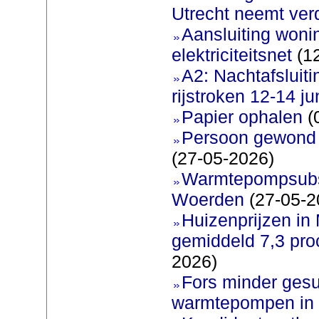
Utrecht neemt ver
Aansluiting woni
elektriciteitsnet
(12
A2: Nachtafsluit
rijstroken 12-14 ju
Papier ophalen
(
Persoon gewond b
(27-05-2026)
Warmtepompsubsi
Woerden
(27-05-2
Huizenprijzen in
gemiddeld 7,3 pro
2026)
Fors minder gesu
warmtepompen in 