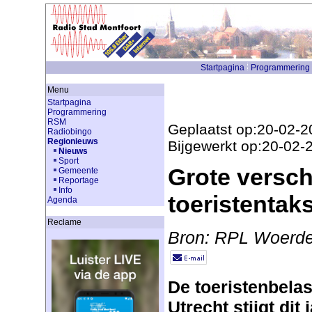
Startpagina
Programmering
Menu
Startpagina
Programmering
RSM
Geplaatst op:20-02-2
Radiobingo
Regionieuws
Bijgewerkt op:20-02-
Nieuws
Sport
Grote verschi
Gemeente
Reportage
Info
toeristentak
Agenda
Reclame
Bron: RPL Woerd
De toeristenbelas
Utrecht stijgt dit