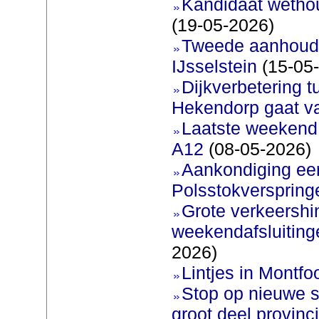
Kandidaat wetho
(19-05-2026)
Tweede aanhoudi
IJsselstein
(15-05
Dijkverbetering 
Hekendorp gaat va
Laatste weekend
A12
(08-05-2026)
Aankondiging eer
Polsstokverspring
Grote verkeershin
weekendafsluiting
2026)
Lintjes in Montfoo
Stop op nieuwe s
groot deel provinc