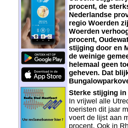
procent, de sterk
Nederlandse prov
regio Woerden zij
Woerden verhoogt
procent, Oudewate
stijging door en M
de weinige gemee
helemaal geen to
geheven. Dat blij
Bungalowparkover
Sterke stijging 
In vrijwel alle Ut
toeristen dit jaar
voert de lijst aan 
procent. Ook in R