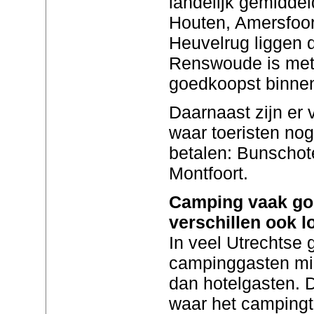
landelijk gemiddel
Houten, Amersfoor
Heuvelrug liggen d
Renswoude is met 
goedkoopst binnen
Daarnaast zijn er
waar toeristen nog
betalen: Bunschote
Montfoort.
Camping vaak go
verschillen ook l
In veel Utrechtse
campinggasten min
dan hotelgasten. 
waar het campingta