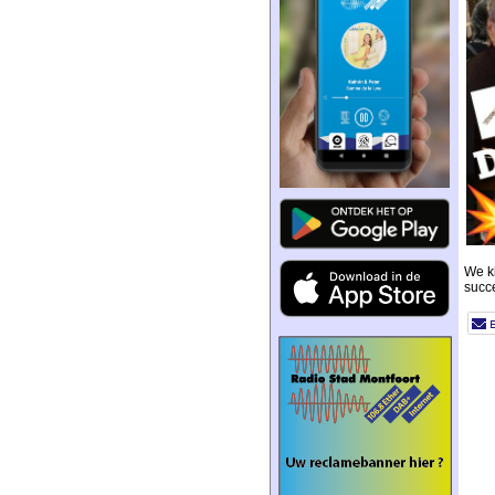
We k
succ