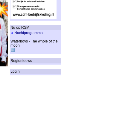
Nu op RSM
Nachtprogramma
Waterboys - The whole of the
moon
Regionieuws
Login