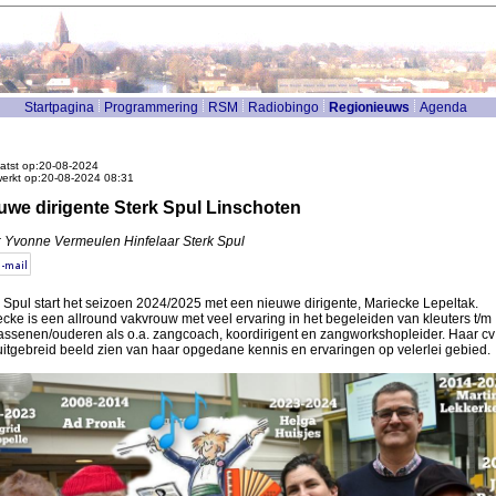
Startpagina
Programmering
RSM
Radiobingo
Regionieuws
Agenda
atst op:20-08-2024
werkt op:20-08-2024 08:31
uwe dirigente Sterk Spul Linschoten
: Yvonne Vermeulen Hinfelaar Sterk Spul
 Spul start het seizoen 2024/2025 met een nieuwe dirigente, Mariecke Lepeltak.
cke is een allround vakvrouw met veel ervaring in het begeleiden van kleuters t/m
assenen/ouderen als o.a. zangcoach, koordirigent en zangworkshopleider. Haar cv 
uitgebreid beeld zien van haar opgedane kennis en ervaringen op velerlei gebied.