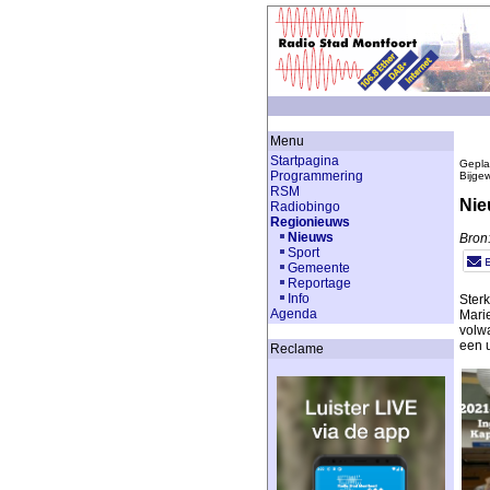
Menu
Startpagina
Gepla
Programmering
Bijge
RSM
Nie
Radiobingo
Regionieuws
Nieuws
Bron
Sport
Gemeente
Reportage
Info
Sterk
Agenda
Marie
volw
een 
Reclame