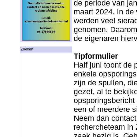
de periode van jan
maart 2024. In de
werden veel siera
genomen. Daarom i
de eigenaren hier
Zoeken
Tipformulier
Half juni toont de 
enkele opsporing
zijn de spullen, di
gezet, al te bekijk
opsporingsbericht 
een of meerdere si
Neem dan contact
rechercheteam in 
zaak bezig is. Geb