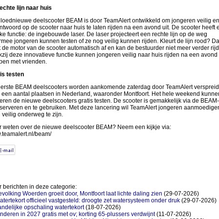
echte lijn naar huis
loednieuwe deelscooter BEAM is door TeamAlert ontwikkeld om jongeren veilig e
ntwoord op de scooter naar huis te laten rijden na een avond uit. De scooter heeft 
ke functie: de ingebouwde laser. De laser projecteert een rechte lijn op de weg
mee jongeren kunnen testen of ze nog veilig kunnen rijden. Kleurt de lijn rood? D
t de motor van de scooter automatisch af en kan de bestuurder niet meer verder rij
zij deze innovatieve functie kunnen jongeren veilig naar huis rijden na een avond
pen met vrienden.
is testen
erste BEAM deelscooters worden aankomende zaterdag door TeamAlert verspreid
 een aantal plaatsen in Nederland, waaronder Montfoort. Het hele weekend kunne
eren de nieuwe deelscooters gratis testen. De scooter is gemakkelijk via de BEAM
eserveren en te gebruiken. Met deze lancering wil TeamAlert jongeren aanmoedige
d veilig onderweg te zijn.
 weten over de nieuwe deelscooter BEAM? Neem een kijkje via:
teamalert.nl/beam/
 berichten in deze categorie:
volking Woerden groeit door, Montfoort laat lichte daling zien
(29-07-2026)
tertekort officieel vastgesteld: droogte zet watersysteem onder druk
(29-07-2026)
ndelijke opschaling watertekort
(18-07-2026)
nderen in 2027 gratis met ov; korting 65-plussers verdwijnt
(11-07-2026)