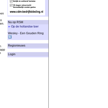
n
een
an
Nu op RSM
den.
Op de hollandse toer
Wesley - Een Gouden Ring
Regionieuws
n
-app
n
Login