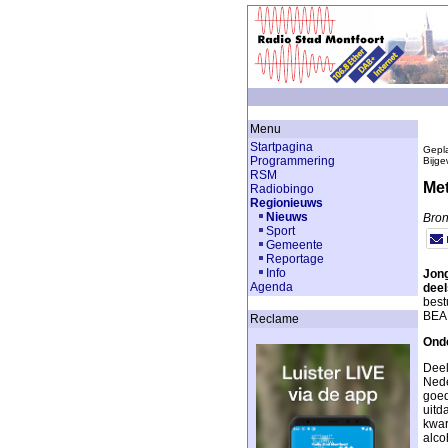
Menu
Startpagina
Gepla
Programmering
Bijge
RSM
Met
Radiobingo
Regionieuws
Nieuws
Bron
Sport
Gemeente
Reportage
Info
Jong
Agenda
deel
best
BEAM
Reclame
Onde
Deel
Nede
goed
uitd
kwar
alco