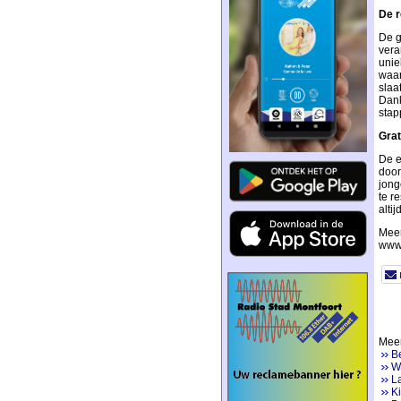
De r
De g
vera
unie
waar
slaa
Dank
stap
Grat
De e
door
jong
te r
altij
Meer
www.
Meer
Be
Wa
La
Ki