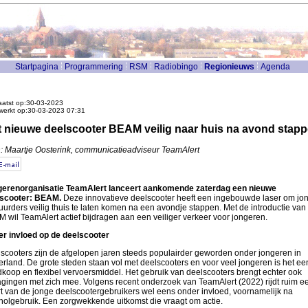
Startpagina
Programmering
RSM
Radiobingo
Regionieuws
Agenda
atst op:30-03-2023
werkt op:30-03-2023 07:31
 nieuwe deelscooter BEAM veilig naar huis na avond stap
: Maartje Oosterink, communicatieadviseur TeamAlert
erenorganisatie TeamAlert lanceert aankomende zaterdag een nieuwe
scooter: BEAM.
Deze innovatieve deelscooter heeft een ingebouwde laser om jo
uurders veilig thuis te laten komen na een avondje stappen. Met de introductie van
 wil TeamAlert actief bijdragen aan een veiliger verkeer voor jongeren.
r invloed op de deelscooter
scooters zijn de afgelopen jaren steeds populairder geworden onder jongeren in
rland. De grote steden staan vol met deelscooters en voor veel jongeren is het ee
koop en flexibel vervoersmiddel. Het gebruik van deelscooters brengt echter ook
agingen met zich mee. Volgens recent onderzoek van TeamAlert (2022) rijdt ruim e
t van de jonge deelscootergebruikers wel eens onder invloed, voornamelijk na
holgebruik. Een zorgwekkende uitkomst die vraagt om actie.