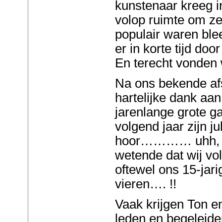
kunstenaar kreeg i
volop ruimte om ze 
populair waren ble
er in korte tijd do
En terecht vonden 
Na ons bekende afs
hartelijke dank aan
jarenlange grote ga
volgend jaar zijn j
hoor………… uhh, waa
wetende dat wij vo
oftewel ons 15-jar
vieren…. !!
Vaak krijgen Ton e
leden en begeleide