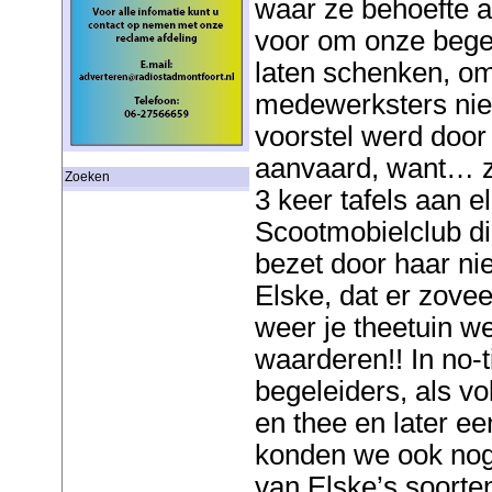
waar ze behoefte a
voor om onze begele
laten schenken, om
medewerksters niet 
voorstel werd door
aanvaard, want… zo
Zoeken
3 keer tafels aan 
Scootmobielclub d
bezet door haar ni
Elske, dat er zove
weer je theetuin we
waarderen!! In no
begeleiders, als vo
en thee en later e
konden we ook nog
van Elske’s soorte