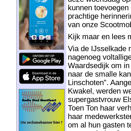
kunnen toevoegen a
prachtige herinner
van onze Scootmob
Kijk maar en lees 
Via de IJsselkade
nagenoeg voltallig
Waardsedijk om in 
naar de smalle kan
Linschoten”. Aang
Kwakel, werden we
supergastvrouw El
Toen Ton haar verhi
haar medewerkster
om al hun gasten t