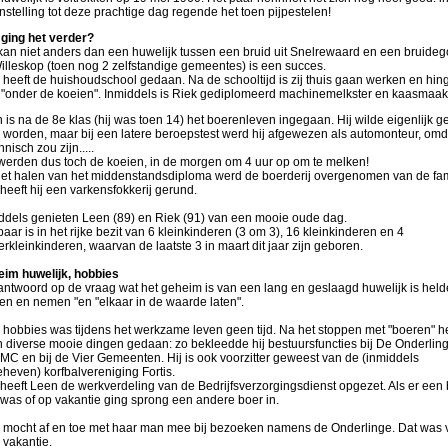
nstelling tot deze prachtige dag regende het toen pijpestelen!
ging het verder?
kan niet anders dan een huwelijk tussen een bruid uit Snelrewaard en een bruide
Willeskop (toen nog 2 zelfstandige gemeentes) is een succes.
 heeft de huishoudschool gedaan. Na de schooltijd is zij thuis gaan werken en hing
 "onder de koeien". Inmiddels is Riek gediplomeerd machinemelkster en kaasmaak
 is na de 8e klas (hij was toen 14) het boerenleven ingegaan. Hij wilde eigenlijk g
 worden, maar bij een latere beroepstest werd hij afgewezen als automonteur, omda
nisch zou zijn.....
werden dus toch de koeien, in de morgen om 4 uur op om te melken!
et halen van het middenstandsdiploma werd de boerderij overgenomen van de fam
heeft hij een varkensfokkerij gerund.
ddels genieten Leen (89) en Riek (91) van een mooie oude dag.
paar is in het rijke bezit van 6 kleinkinderen (3 om 3), 16 kleinkinderen en 4
erkleinkinderen, waarvan de laatste 3 in maart dit jaar zijn geboren.
im huwelijk, hobbies
antwoord op de vraag wat het geheim is van een lang en geslaagd huwelijk is held
en en nemen "en "elkaar in de waarde laten".
 hobbies was tijdens het werkzame leven geen tijd. Na het stoppen met "boeren" he
 diverse mooie dingen gedaan: zo bekleedde hij bestuursfuncties bij De Onderling
CMC en bij de Vier Gemeenten. Hij is ook voorzitter geweest van de (inmiddels
heven) korfbalvereniging Fortis.
heeft Leen de werkverdeling van de Bedrijfsverzorgingsdienst opgezet. Als er een
 was of op vakantie ging sprong een andere boer in.
 mocht af en toe met haar man mee bij bezoeken namens de Onderlinge. Dat was 
 vakantie.