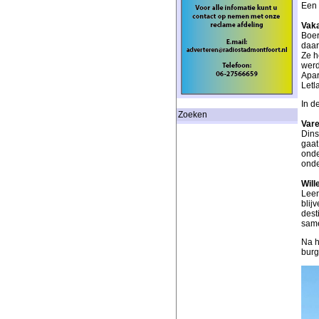
Een 
Vaka
Boer
daar
Ze h
werd
Apar
Letl
In d
Zoeken
Var
Dins
gaat
onde
onde
Will
Leen
blij
dest
same
Na h
burg