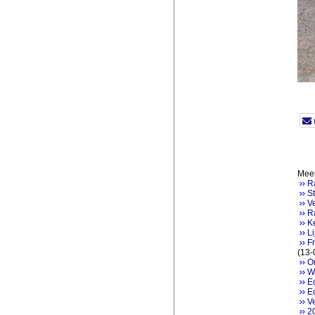
Meer
R
S
Ve
R
K
Li
Fr
(13-
Ou
W
Ec
E
Ve
2