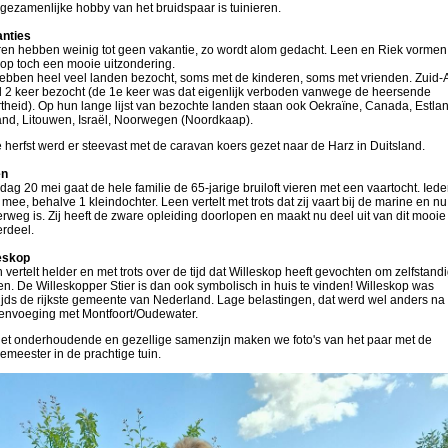
gezamenlijke hobby van het bruidspaar is tuinieren.
nties
en hebben weinig tot geen vakantie, zo wordt alom gedacht. Leen en Riek vormen
op toch een mooie uitzondering.
ebben heel veel landen bezocht, soms met de kinderen, soms met vrienden. Zuid-A
 2 keer bezocht (de 1e keer was dat eigenlijk verboden vanwege de heersende
theid). Op hun lange lijst van bezochte landen staan ook Oekraïne, Canada, Estlan
and, Litouwen, Israël, Noorwegen (Noordkaap).
e herfst werd er steevast met de caravan koers gezet naar de Harz in Duitsland.
en
dag 20 mei gaat de hele familie de 65-jarige bruiloft vieren met een vaartocht. Ied
 mee, behalve 1 kleindochter. Leen vertelt met trots dat zij vaart bij de marine en nu
rweg is. Zij heeft de zware opleiding doorlopen en maakt nu deel uit van dit mooie
rdeel.
eskop
 vertelt helder en met trots over de tijd dat Willeskop heeft gevochten om zelfstandi
ven. De Willeskopper Stier is dan ook symbolisch in huis te vinden! Willeskop was
ijds de rijkste gemeente van Nederland. Lage belastingen, dat werd wel anders na
nvoeging met Montfoort/Oudewater.
et onderhoudende en gezellige samenzijn maken we foto's van het paar met de
emeester in de prachtige tuin.