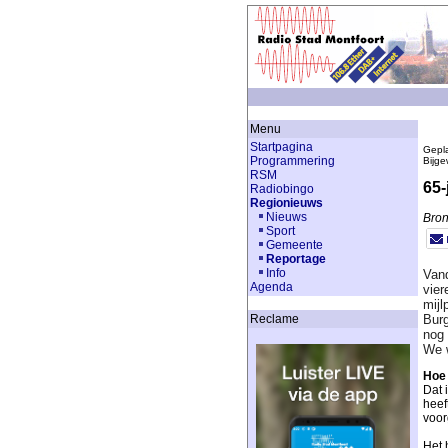
Menu
Startpagina
Gepla
Programmering
Bijge
RSM
65-
Radiobingo
Regionieuws
Nieuws
Bron
Sport
Gemeente
Reportage
Info
Vand
Agenda
vier
mijl
Burg
Reclame
nog 
We w
Hoe
Dat 
heef
voor
Het 