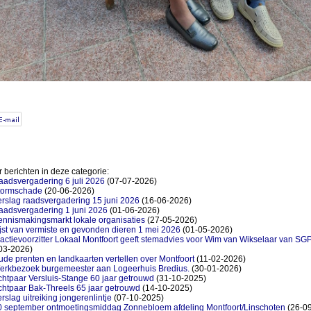
 berichten in deze categorie:
aadsvergadering 6 juli 2026
(07-07-2026)
tormschade
(20-06-2026)
rslag raadsvergadering 15 juni 2026
(16-06-2026)
aadsvergadering 1 juni 2026
(01-06-2026)
ennismakingsmarkt lokale organisaties
(27-05-2026)
jst van vermiste en gevonden dieren 1 mei 2026
(01-05-2026)
actievoorzitter Lokaal Montfoort geeft stemadvies voor Wim van Wikselaar van SG
03-2026)
de prenten en landkaarten vertellen over Montfoort
(11-02-2026)
erkbezoek burgemeester aan Logeerhuis Bredius.
(30-01-2026)
htpaar Versluis-Stange 60 jaar getrouwd
(31-10-2025)
chtpaar Bak-Threels 65 jaar getrouwd
(14-10-2025)
rslag uitreiking jongerenlintje
(07-10-2025)
0 september ontmoetingsmiddag Zonnebloem afdeling Montfoort/Linschoten
(26-09