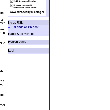
gom
 al
Nu op RSM
ster.
Hollands op z'n best
een
t hij
Radio Stad Montfoort
Regionieuws
ilie.
Login
er:
eft
e,
 boer
voor