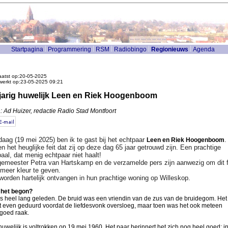
Startpagina
Programmering
RSM
Radiobingo
Regionieuws
Agenda
atst op:20-05-2025
werkt op:23-05-2025 09:21
jarig huwelijk Leen en Riek Hoogenboom
: Ad Huizer, redactie Radio Stad Montfoort
aag (19 mei 2025) ben ik te gast bij het echtpaar
.
Leen en Riek Hoogenboom
en het heuglijke feit dat zij op deze dag 65 jaar getrouwd zijn. Een prachtige
paal, dat menig echtpaar niet haalt!
emeester Petra van Hartskamp en de verzamelde pers zijn aanwezig om dit 
meer kleur te geven.
orden hartelijk ontvangen in hun prachtige woning op Willeskop.
 het begon?
is heel lang geleden. De bruid was een vriendin van de zus van de bruidegom. Het
t even geduurd voordat de liefdesvonk oversloeg, maar toen was het ook meteen
goed raak.
huwelijk is voltrokken op 19 mei 1960. Het paar herinnert het zich nog heel goed: i