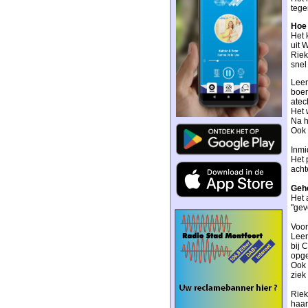
tege
Hoe 
Het 
uit 
Riek
snel
Leen
boer
atech
Het 
Na h
Ook 
Inmi
Het 
acht
Gehe
Het 
"gev
Voor
Leen
bij 
opge
Ook 
ziek
Riek
haar