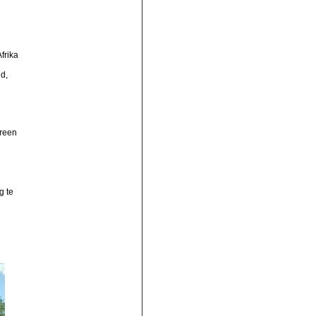
frika
d,
ereen
g te