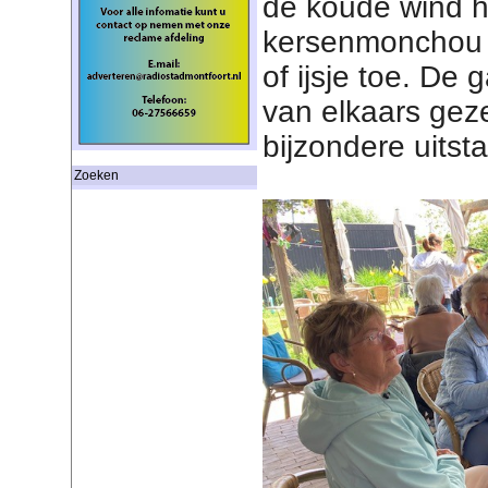
de koude wind he
kersenmonchou 
of ijsje toe. De
van elkaars geze
bijzondere uitst
Zoeken