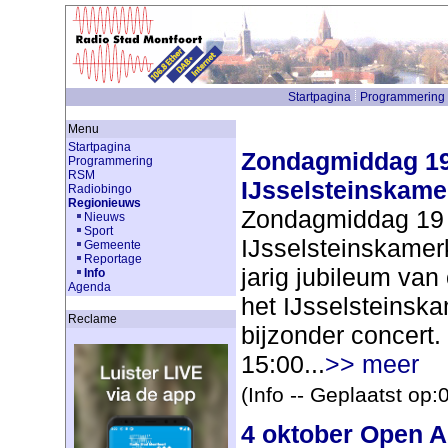
Startpagina
Programmering
Menu
Startpagina
Zondagmiddag 19
Programmering
RSM
IJsselsteinskame
Radiobingo
Regionieuws
Zondagmiddag 19
Nieuws
Sport
IJsselsteinskamer
Gemeente
Reportage
jarig jubileum va
Info
Agenda
het IJsselsteinsk
Reclame
bijzonder concert. 
15:00...
>> meer
(Info -- Geplaatst op
4 oktober Open A