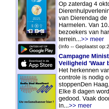
Op zaterdag 4 okto
Dierenhulpverleni
van Dierendag de d
Harmelen. Van 10.0
bezoekers van har
terrein...
>> meer
(Info -- Geplaatst op
Campagne Ministe
Veiligheid 'Waar b
Het herkennen va
controle is nodig 
stoppenDen Haag,
Elke 8 dagen word
gedood. Vaak door 
In...
>> meer