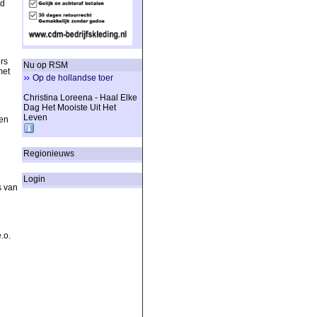
rd
rs
Nu op RSM
met
Op de hollandse toer
Christina Loreena - Haal Elke
Dag Het Mooiste Uit Het
Leven
en
Regionieuws
Login
s van
.o.