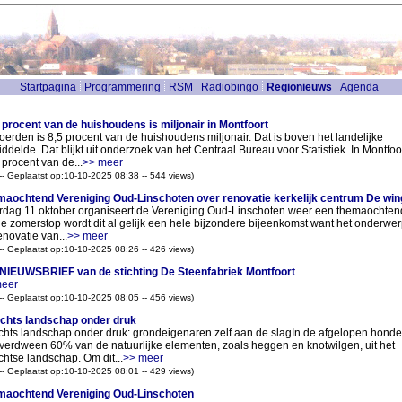
Startpagina
Programmering
RSM
Radiobingo
Regionieuws
Agenda
 procent van de huishoudens is miljonair in Montfoort
oerden is 8,5 procent van de huishoudens miljonair. Dat is boven het landelijke
ddelde. Dat blijkt uit onderzoek van het Centraal Bureau voor Statistiek. In Montfoor
 procent van de...
>> meer
 -- Geplaatst op:10-10-2025 08:38 -- 544 views)
aochtend Vereniging Oud-Linschoten over renovatie kerkelijk centrum De win
rdag 11 oktober organiseert de Vereniging Oud-Linschoten weer een themaochten
e zomerstop wordt dit al gelijk een hele bijzondere bijeenkomst want het onderwer
enovatie van...
>> meer
 -- Geplaatst op:10-10-2025 08:26 -- 426 views)
NIEUWSBRIEF van de stichting De Steenfabriek Montfoort
meer
 -- Geplaatst op:10-10-2025 08:05 -- 456 views)
chts landschap onder druk
chts landschap onder druk: grondeigenaren zelf aan de slagIn de afgelopen honde
 verdween 60% van de natuurlijke elementen, zoals heggen en knotwilgen, uit het
chtse landschap. Om dit...
>> meer
 -- Geplaatst op:10-10-2025 08:01 -- 429 views)
aochtend Vereniging Oud-Linschoten