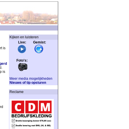
Kijken en luisteren
Live: Gemist:
t is
Foto's:
gerd
d.
p is
Meer media mogelijkheden
Nieuws of tip opsturen
Reclame
rd