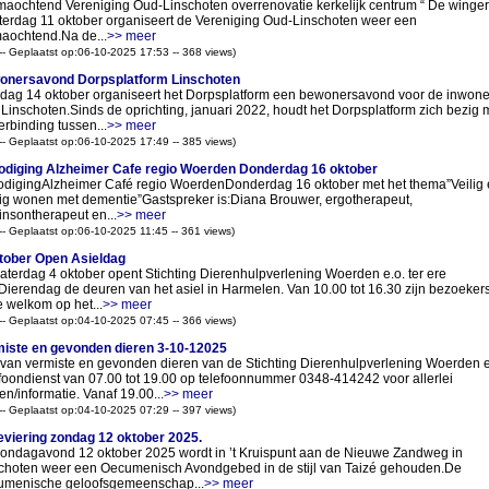
aochtend Vereniging Oud-Linschoten overrenovatie kerkelijk centrum “ De winge
aterdag 11 oktober organiseert de Vereniging Oud-Linschoten weer een
aochtend.Na de...
>> meer
 -- Geplaatst op:06-10-2025 17:53 -- 368 views)
onersavond Dorpsplatform Linschoten
dag 14 oktober organiseert het Dorpsplatform een bewonersavond voor de inwone
Linschoten.Sinds de oprichting, januari 2022, houdt het Dorpsplatform zich bezig 
erbinding tussen...
>> meer
 -- Geplaatst op:06-10-2025 17:49 -- 385 views)
odiging Alzheimer Cafe regio Woerden Donderdag 16 oktober
odigingAlzheimer Café regio WoerdenDonderdag 16 oktober met het thema”Veilig 
tig wonen met dementie”Gastspreker is:Diana Brouwer, ergotherapeut,
insontherapeut en...
>> meer
 -- Geplaatst op:06-10-2025 11:45 -- 361 views)
tober Open Asieldag
aterdag 4 oktober opent Stichting Dierenhulpverlening Woerden e.o. ter ere
Dierendag de deuren van het asiel in Harmelen. Van 10.00 tot 16.30 zijn bezoeker
e welkom op het...
>> meer
 -- Geplaatst op:04-10-2025 07:45 -- 366 views)
iste en gevonden dieren 3-10-12025
t van vermiste en gevonden dieren van de Stichting Dierenhulpverlening Woerden e
foondienst van 07.00 tot 19.00 op telefoonnummer 0348-414242 voor allerlei
en/informatie. Vanaf 19.00...
>> meer
 -- Geplaatst op:04-10-2025 07:29 -- 397 views)
eviering zondag 12 oktober 2025.
ondagavond 12 oktober 2025 wordt in ’t Kruispunt aan de Nieuwe Zandweg in
choten weer een Oecumenisch Avondgebed in de stijl van Taizé gehouden.De
menische geloofsgemeenschap...
>> meer