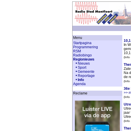
Menu
10,1
Startpagina
In W
Programmering
gemi
RSM
10,1
Radiobingo
(Info
Regionieuws
Nieuws
Them
Sport
Zate
Gemeente
Na d
Reportage
de r
Info
(Info
Agenda
36e 
>> 
Reclame
(Info
Utre
Utre
jaar
Utre
(Info
Them