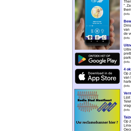
Them
“. Z
them
(Info
Bew
Dins
van 
de v
(Info
Uitn
Uitn
pret
park
(Info
4 ok
Op z
van 
hart
(Info
Verm
Lijs
Tele
vrag
(Info
Taiz
Op z
Lins
Oecu